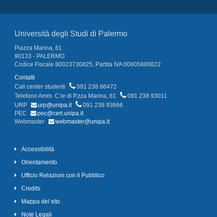
Università degli Studi di Palermo
Piazza Marina, 61
90133 - PALERMO
Codice Fiscale 80023730825, Partita IVA 00605880822
Contatti
Call center studenti
091 238 86472
Telefono Amm. C.le di P.zza Marina, 61
091 238 93011
URP
urp@unipa.it
091 238 93666
PEC
pec@cert.unipa.it
Webmaster
webmaster@unipa.it
Accessibilità
Orientamento
Ufficio Relazioni con il Pubblico
Credits
Mappa del sito
Note Legali