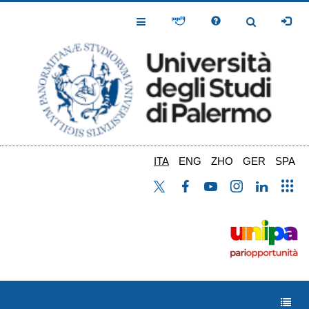
Salta
al
Toggle
Toggle
contenuto
Navigation
Navigation
principale
ITA
ENG
ZHO
GER
SPA