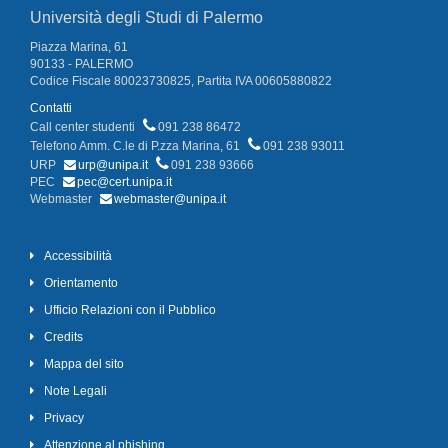
Università degli Studi di Palermo
Piazza Marina, 61
90133 - PALERMO
Codice Fiscale 80023730825, Partita IVA 00605880822
Contatti
Call center studenti
091 238 86472
Telefono Amm. C.le di P.zza Marina, 61
091 238 93011
URP
urp@unipa.it
091 238 93666
PEC
pec@cert.unipa.it
Webmaster
webmaster@unipa.it
Accessibilità
Orientamento
Ufficio Relazioni con il Pubblico
Credits
Mappa del sito
Note Legali
Privacy
Attenzione al phishing