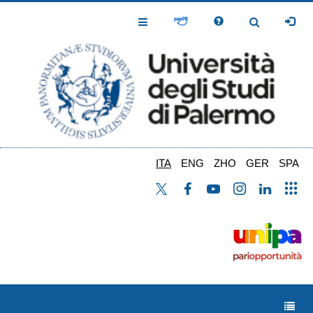
Salta
al
Toggle
Toggle
contenuto
Navigation
Navigation
principale
ITA
ENG
ZHO
GER
SPA