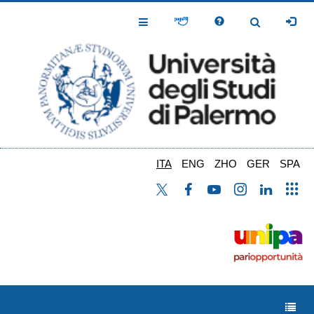
Salta
al
Toggle
Toggle
contenuto
Navigation
Navigation
principale
ITA
ENG
ZHO
GER
SPA