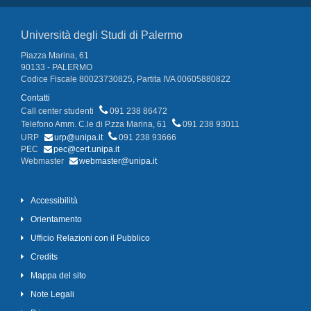
Università degli Studi di Palermo
Piazza Marina, 61
90133 - PALERMO
Codice Fiscale 80023730825, Partita IVA 00605880822
Contatti
Call center studenti
091 238 86472
Telefono Amm. C.le di P.zza Marina, 61
091 238 93011
URP
urp@unipa.it
091 238 93666
PEC
pec@cert.unipa.it
Webmaster
webmaster@unipa.it
Accessibilità
Orientamento
Ufficio Relazioni con il Pubblico
Credits
Mappa del sito
Note Legali