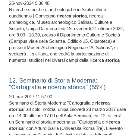
25-nov-2024 9.36.48
Ricerche storiche e archeologiche in Sicilia ultimo
quadriennio | Convegno
ricerca
storica
, ricerca
archeologica, Museo archeologico Salinas, Culture e
Società, Unipa Da mercoledì 19 a venerdì 21 ottobre 2022,
ore 9.00 - 18.30, presso il Dipartimento Culture e Società
(Campus viale delle Scienze, Edificio 15, Gipsoteca) e
presso il Museo Archeologico Regionale "A. Salinas", si
svolgerà ... siciliana, che vedrà la partecipazione di
numerosi studiosi nei diversi campi della
ricerca
storica
12. Seminario di Storia Moderna:
"Cartografia e ricerca storica" (55%)
20-mar-2017 11.57.00
Seminario di Storia Moderna: "Cartografia e
ricerca
storica
" articolo, notizia, unipa Giovedì 23 marzo 2017 dalle
ore 14.00 alle ore 17.00 nell'Aula Seminari, ed. 12, si terrà
un Seminario di storia moderna su "Cartografia e
ricerca
storica
" con Arturo Gallia (Università Roma Tre). L'evento
si inserisce nell'ambito dell'attività didattica delle proff.