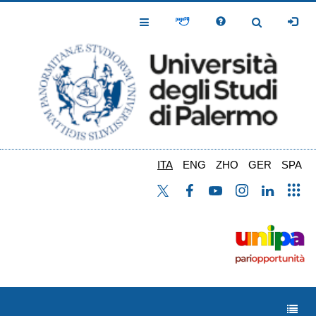
Salta
al
Toggle
Toggle
contenuto
Navigation
Navigation
principale
ITA
ENG
ZHO
GER
SPA