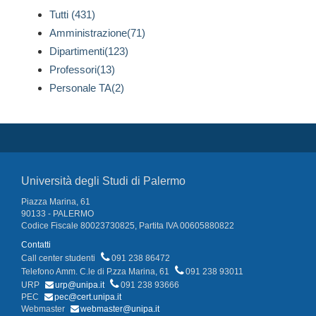
Tutti (431)
Amministrazione(71)
Dipartimenti(123)
Professori(13)
Personale TA(2)
Università degli Studi di Palermo
Piazza Marina, 61
90133 - PALERMO
Codice Fiscale 80023730825, Partita IVA 00605880822
Contatti
Call center studenti
091 238 86472
Telefono Amm. C.le di P.zza Marina, 61
091 238 93011
URP
urp@unipa.it
091 238 93666
PEC
pec@cert.unipa.it
Webmaster
webmaster@unipa.it