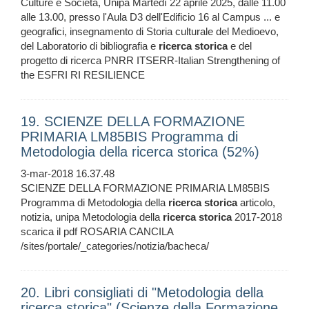
Culture e Società, Unipa Martedì 22 aprile 2025, dalle 11.00
alle 13.00, presso l'Aula D3 dell'Edificio 16 al Campus ... e
geografici, insegnamento di Storia culturale del Medioevo,
del Laboratorio di bibliografia e
ricerca
storica
e del
progetto di ricerca PNRR ITSERR-Italian Strengthening of
the ESFRI RI RESILIENCE
19. SCIENZE DELLA FORMAZIONE
PRIMARIA LM85BIS Programma di
Metodologia della ricerca storica (52%)
3-mar-2018 16.37.48
SCIENZE DELLA FORMAZIONE PRIMARIA LM85BIS
Programma di Metodologia della
ricerca
storica
articolo,
notizia, unipa Metodologia della
ricerca
storica
2017-2018
scarica il pdf ROSARIA CANCILA
/sites/portale/_categories/notizia/bacheca/
20. Libri consigliati di "Metodologia della
ricerca storica" (Scienze della Formazione