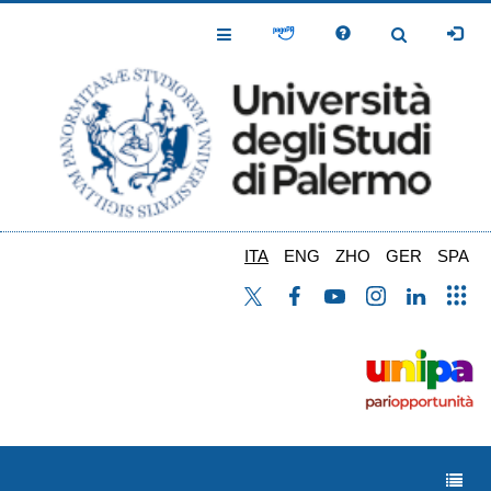
Salta
al
Toggle
Toggle
contenuto
Navigation
Navigation
principale
ITA
ENG
ZHO
GER
SPA