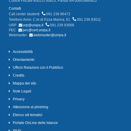
Codice Fiscale 80023730825, Partita IVA 00605880822
Contatti
Call center studenti
091 238 86472
Telefono Amm. C.le di P.zza Marina, 61
091 238 93011
URP
urp@unipa.it
091 238 93666
PEC
pec@cert.unipa.it
Webmaster
webmaster@unipa.it
Accessibilità
Orientamento
Ufficio Relazioni con il Pubblico
Credits
Mappa del sito
Note Legali
Privacy
Attenzione al phishing
Elenco siti tematici
Portale OnLine delle Istanze
Wi-Fi