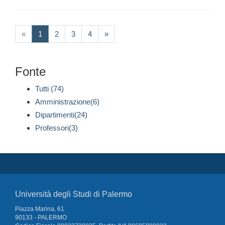
(current)
«
1
2
3
4
»
Fonte
Tutti (74)
Amministrazione(6)
Dipartimenti(24)
Professori(3)
Università degli Studi di Palermo
Piazza Marina, 61
90133 - PALERMO