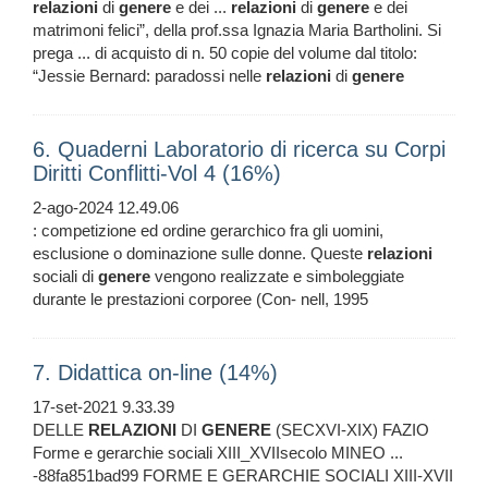
relazioni
di
genere
e dei ...
relazioni
di
genere
e dei
matrimoni felici”, della prof.ssa Ignazia Maria Bartholini. Si
prega ... di acquisto di n. 50 copie del volume dal titolo:
“Jessie Bernard: paradossi nelle
relazioni
di
genere
6. Quaderni Laboratorio di ricerca su Corpi
Diritti Conflitti-Vol 4 (16%)
2-ago-2024 12.49.06
: competizione ed ordine gerarchico fra gli uomini,
esclusione o dominazione sulle donne. Queste
relazioni
sociali di
genere
vengono realizzate e simboleggiate
durante le prestazioni corporee (Con- nell, 1995
7. Didattica on-line (14%)
17-set-2021 9.33.39
DELLE
RELAZIONI
DI
GENERE
(SECXVI-XIX) FAZIO
Forme e gerarchie sociali XIII_XVIIsecolo MINEO ...
-88fa851bad99 FORME E GERARCHIE SOCIALI XIII-XVII