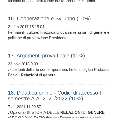
tunisina dopo la rivoluzione dei Marcenò Gelsomini
16. Cooperazione e Sviluppo (10%)
21-feb-2017 15.15.04
Femminili: culture, Frazzica Giovanni
relazioni
di
genere
e
politiche di prevenzione Presidente
17. Argomenti prova finale (10%)
22-nov-2018 9.03.11
. - Le fonti dell'arte contemporanea. Le fonti digitali Prof.ssa
Fazio -
Relazioni
di
genere
18. Didattica online - Codici di accesso I
semestre A.A. 2021/2022 (10%)
7-ott-2021 11.20.57
. Opzionali III STORIA DELLE
RELAZIONI
DI
GENERE
(SECXVI-XIX) FAZIO tkmitqv Forme e gerarchie sociali