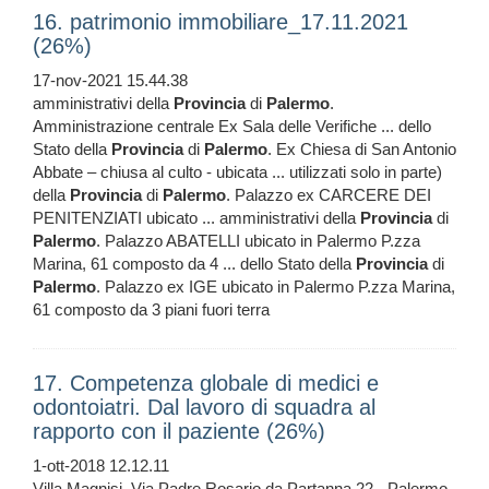
16. patrimonio immobiliare_17.11.2021
(26%)
17-nov-2021 15.44.38
amministrativi della
Provincia
di
Palermo
.
Amministrazione centrale Ex Sala delle Verifiche ... dello
Stato della
Provincia
di
Palermo
. Ex Chiesa di San Antonio
Abbate – chiusa al culto - ubicata ... utilizzati solo in parte)
della
Provincia
di
Palermo
. Palazzo ex CARCERE DEI
PENITENZIATI ubicato ... amministrativi della
Provincia
di
Palermo
. Palazzo ABATELLI ubicato in Palermo P.zza
Marina, 61 composto da 4 ... dello Stato della
Provincia
di
Palermo
. Palazzo ex IGE ubicato in Palermo P.zza Marina,
61 composto da 3 piani fuori terra
17. Competenza globale di medici e
odontoiatri. Dal lavoro di squadra al
rapporto con il paziente (26%)
1-ott-2018 12.12.11
Villa Magnisi, Via Padre Rosario da Partanna 22 - Palermo