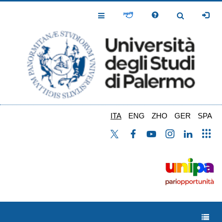
Salta
al
Toggle
Toggle
contenuto
Navigation
Navigation
principale
ITA
ENG
ZHO
GER
SPA