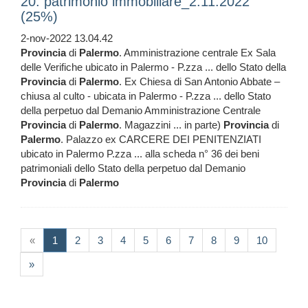
20. patrimonio immobiliare_2.11.2022
(25%)
2-nov-2022 13.04.42
Provincia
di
Palermo
. Amministrazione centrale Ex Sala
delle Verifiche ubicato in Palermo - P.zza ... dello Stato della
Provincia
di
Palermo
. Ex Chiesa di San Antonio Abbate –
chiusa al culto - ubicata in Palermo - P.zza ... dello Stato
della perpetuo dal Demanio Amministrazione Centrale
Provincia
di
Palermo
. Magazzini ... in parte)
Provincia
di
Palermo
. Palazzo ex CARCERE DEI PENITENZIATI
ubicato in Palermo P.zza ... alla scheda n° 36 dei beni
patrimoniali dello Stato della perpetuo dal Demanio
Provincia
di
Palermo
(current)
«
1
2
3
4
5
6
7
8
9
10
»