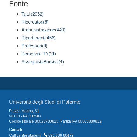
Fonte
Tutti (2052)
Ricercatori(8)
Amministrazione(440)
Dipartimenti(466)
Professori(9)
Personale TA(11)
Assegnisti/Borsisti(4)
Università degli Studi di Palermo
Piazza Marina, 61
90133 - PALERMO
Codice Fiscale 80023730825, Partita IVA 00605880822
Contatti
Call center studenti
091 238 86472