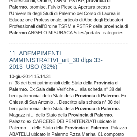
Professionali, Ordine, TSRM, PSTRP,
provincia
di
Palermo
, promise, Fulvio Plescia, Apertura presso
l’Università degli Studi di Palermo del Corso di Laurea in
Educazione Professionale, articolo di Albo degli Educatori
Professionali dell’Ordine TSRM e PSTRP della
provincia
di
Palermo
ANGELO MISURACA /sites/portale/_categories
11. ADEMPIMENTI
AMMINISTRATIVI_art_30 dlgs 33-
2013_USO (32%)
10-giu-2014 15.14.31
n° 38 dei beni patrimoniali dello Stato della
Provincia
di
Palermo
. Ex Sala delle Verifiche ... alla scheda n° 38 dei
beni patrimoniali dello Stato della
Provincia
di
Palermo
. Ex
Chiesa di San Antonio ... Descritto alla scheda n° 38 dei
beni patrimoniali dello Stato della
Provincia
di
Palermo
.
Magazzini ... dello Stato della
Provincia
di
Palermo
.
Palazzo ex CARCERE DEI PENITENZIATI ubicato in
Palermo ... dello Stato della
Provincia
di
Palermo
. Palazzo
ABATELLI ubicato in Palermo P.zza Marina, 61 composto