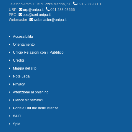
Telefono Amm. C.le di P.zza Marina, 61
091 238 93011
URP
urp@unipa.it
091 238 93666
PEC
pec@cert.unipa.it
Webmaster
webmaster@unipa.it
Accessibilità
Orientamento
Ufficio Relazioni con il Pubblico
Credits
Mappa del sito
Note Legali
Privacy
Attenzione al phishing
Elenco siti tematici
Portale OnLine delle Istanze
Wi-Fi
Spid