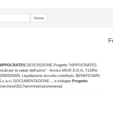
F
HIPPOCRATES
DESCRIZIONE Progetto "HIPPOCRATES
nzati per la salute dell’uomo" - Avviso MIUR D.D.G. 713/Ric
00920005. Liquidazione acconto contributo. BENEFICIARI:
mi S.c.a.r.l. DOCUMENTAZIONE ... e sviluppo
Progetto
archivio/2017/amministrazione/area2