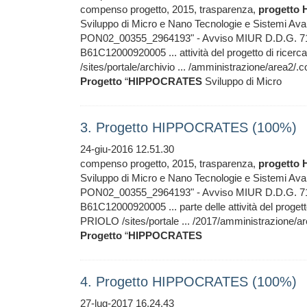
compenso progetto, 2015, trasparenza,
progetto
Sviluppo di Micro e Nano Tecnologie e Sistemi Avanz
PON02_00355_2964193" - Avviso MIUR D.D.G. 7
B61C12000920005 ... attività del progetto di ricerc
/sites/portale/archivio ... /amministrazione/are
Progetto
“
HIPPOCRATES
Sviluppo di Micro
3. Progetto HIPPOCRATES (100%)
24-giu-2016 12.51.30
compenso progetto, 2015, trasparenza,
progetto
Sviluppo di Micro e Nano Tecnologie e Sistemi Avanz
PON02_00355_2964193" - Avviso MIUR D.D.G. 7
B61C12000920005 ... parte delle attività del progett
PRIOLO /sites/portale ... /2017/amministrazione
Progetto
“
HIPPOCRATES
4. Progetto HIPPOCRATES (100%)
27-lug-2017 16.24.43