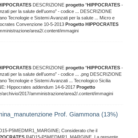
HIPPOCRATES
DESCRIZIONE
progetto
“
HIPPOCRATES
-
nzati per la salute dell’uomo” - codice ... DESCRIZIONE
no Tecnologie e Sistemi Avanzati per la salute ... Micro e
ocrates Convenzione 10-5-2013
Progetto
HIPPOCRATES
ministrazione/area2/.content/immagini
HIPPOCRATES
DESCRIZIONE
progetto
“
HIPPOCRATES
-
nzati per la salute dell’uomo” - codice ... .png DESCRIZIONE
no Tecnologie e Sistemi Avanzati ... Tecnologico Sicilia
NE: Hippocrates addendum 14-6-2017
Progetto
rchivio/2017/amministrazione/area2/.content/immagini
ermina_manutenzione Prof. Giammona (13%)
15-P5MEDMR1_MARGINE; Considerato che il
PPOCRATES
R4D15-P5MEDMR1_MARGINE. La presente