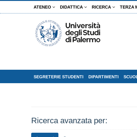
Salta
ATENEO
DIDATTICA
RICERCA
TERZA 
al
contenuto
principale
SEGRETERIE STUDENTI
DIPARTIMENTI
SCUOL
Ricerca avanzata per: