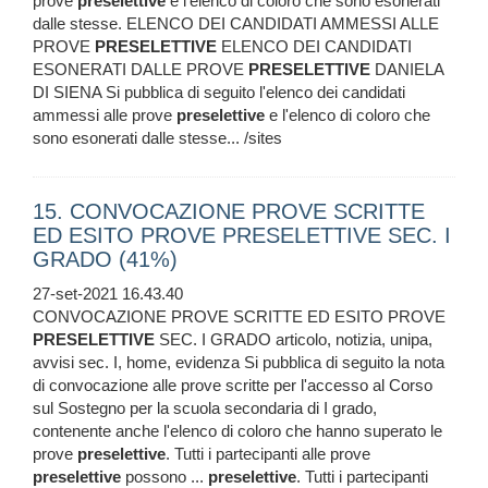
prove
preselettive
e l'elenco di coloro che sono esonerati
dalle stesse. ELENCO DEI CANDIDATI AMMESSI ALLE
PROVE
PRESELETTIVE
ELENCO DEI CANDIDATI
ESONERATI DALLE PROVE
PRESELETTIVE
DANIELA
DI SIENA Si pubblica di seguito l'elenco dei candidati
ammessi alle prove
preselettive
e l'elenco di coloro che
sono esonerati dalle stesse... /sites
15. CONVOCAZIONE PROVE SCRITTE
ED ESITO PROVE PRESELETTIVE SEC. I
GRADO (41%)
27-set-2021 16.43.40
CONVOCAZIONE PROVE SCRITTE ED ESITO PROVE
PRESELETTIVE
SEC. I GRADO articolo, notizia, unipa,
avvisi sec. I, home, evidenza Si pubblica di seguito la nota
di convocazione alle prove scritte per l'accesso al Corso
sul Sostegno per la scuola secondaria di I grado,
contenente anche l'elenco di coloro che hanno superato le
prove
preselettive
. Tutti i partecipanti alle prove
preselettive
possono ...
preselettive
. Tutti i partecipanti