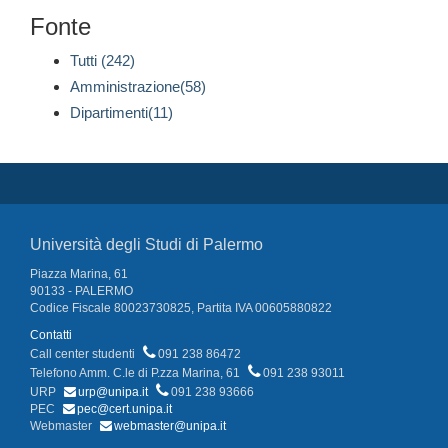
Fonte
Tutti (242)
Amministrazione(58)
Dipartimenti(11)
Università degli Studi di Palermo
Piazza Marina, 61
90133 - PALERMO
Codice Fiscale 80023730825, Partita IVA 00605880822
Contatti
Call center studenti
091 238 86472
Telefono Amm. C.le di P.zza Marina, 61
091 238 93011
URP
urp@unipa.it
091 238 93666
PEC
pec@cert.unipa.it
Webmaster
webmaster@unipa.it