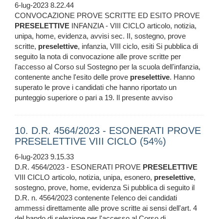
6-lug-2023 8.22.44
CONVOCAZIONE PROVE SCRITTE ED ESITO PROVE
PRESELETTIVE
INFANZIA - VIII CICLO articolo, notizia,
unipa, home, evidenza, avvisi sec. II, sostegno, prove
scritte,
preselettive
, infanzia, VIII ciclo, esiti Si pubblica di
seguito la nota di convocazione alle prove scritte per
l'accesso al Corso sul Sostegno per la scuola dell'infanzia,
contenente anche l'esito delle prove
preselettive
. Hanno
superato le prove i candidati che hanno riportato un
punteggio superiore o pari a 19. Il presente avviso
10. D.R. 4564/2023 - ESONERATI PROVE
PRESELETTIVE VIII CICLO (54%)
6-lug-2023 9.15.33
D.R. 4564/2023 - ESONERATI PROVE
PRESELETTIVE
VIII CICLO articolo, notizia, unipa, esonero,
preselettive
,
sostegno, prove, home, evidenza Si pubblica di seguito il
D.R. n. 4564/2023 contenente l'elenco dei candidati
ammessi direttamente alle prove scritte ai sensi dell'art. 4
del bando di selezione per l'accesso al Corso di