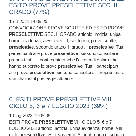
ESITO PROVE PRESELETTIVE SEC. II
GRADO (77%)
1-ott-2021 14.05.29
CONVOCAZIONE PROVE SCRITTE ED ESITO PROVE
PRESELETTIVE
SEC. II GRADO articolo, notizia, unipa,
home, evidenza, avvisi sec. II, sostegno, prove scritte,
preselettive
, secondo grado, II grado ...
preselettive
. Tutti i
partecipanti alle prove
preselettive
possono consultare il
proprio test ... , contenente anche l'elenco di coloro che
hanno superato le prove
preselettive
. Tutti i partecipanti
alle prove
preselettive
possono consultare il proprio test e
visualizzare il punteggio ottenuto
6. ESITI PROVE PRESELETTIVE VIII
CICLO 5, 6 e 7 LUGLIO 2023 (69%)
10-lug-2023 11.05.05
ESITI PROVE
PRESELETTIVE
VIII CICLO 5, 6 e 7
LUGLIO 2023 articolo, notizia, unipa,evidenza, home, VIII
ciclo,
preselettive
, esiti, sostegno Si pubblicano di seguito