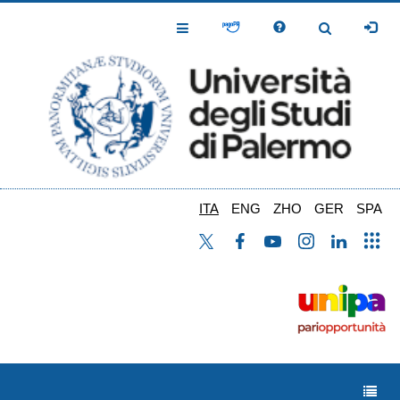
Salta
al
Toggle
Toggle
contenuto
Navigation
Navigation
principale
ITA
ENG
ZHO
GER
SPA