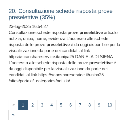
20. Consultazione schede risposta prove
preselettive (35%)
23-lug-2025 16.54.27
Consultazione schede risposta prove
preselettive
articolo,
notizia, unipa, home, evidenza L'accesso alle schede
risposta delle prove
preselettive
è da oggi disponibile per la
visualizzazione da parte dei candidati al link
https://scanshareservice.it/unipa25 DANIELA DI SIENA
L'accesso alle schede risposta delle prove
preselettive
è
da oggi disponibile per la visualizzazione da parte dei
candidati al link https://scanshareservice.it/unipa25
/sites/portale/_categories/notizia/
(current)
«
1
2
3
4
5
6
7
8
9
10
»