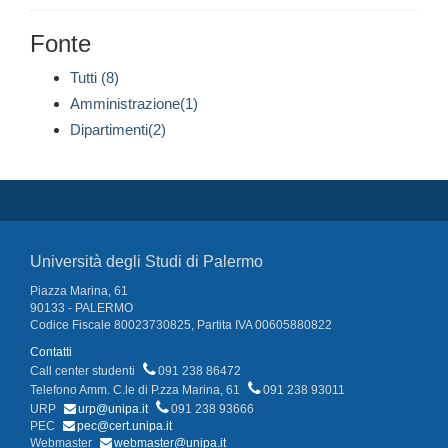
Fonte
Tutti (8)
Amministrazione(1)
Dipartimenti(2)
Università degli Studi di Palermo
Piazza Marina, 61
90133 - PALERMO
Codice Fiscale 80023730825, Partita IVA 00605880822
Contatti
Call center studenti
091 238 86472
Telefono Amm. C.le di P.zza Marina, 61
091 238 93011
URP
urp@unipa.it
091 238 93666
PEC
pec@cert.unipa.it
Webmaster
webmaster@unipa.it