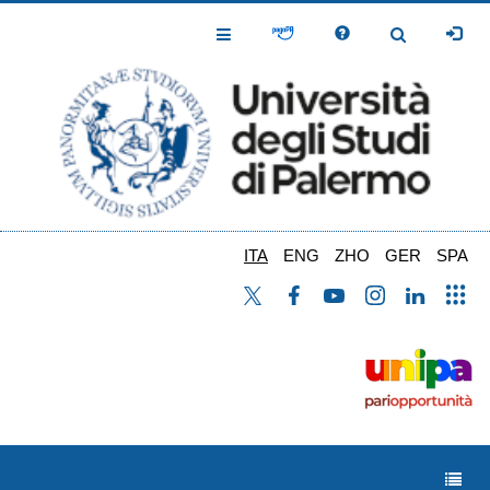
Salta
al
Toggle
Toggle
contenuto
Navigation
Navigation
principale
ITA
ENG
ZHO
GER
SPA