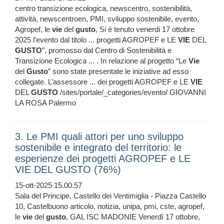
centro transizione ecologica, newscentro, sostenibilità,
attività, newscentroen, PMI, sviluppo sostenibile, evento,
Agropef, le
vie
del
gusto
, Si è tenuto venerdi 17 ottobre
2025 l’evento dal titolo ... progetti AGROPEF e LE
VIE
DEL
GUSTO
”, promosso dal Centro di Sostenibilità e
Transizione Ecologica ... . In relazione al progetto “Le
Vie
del
Gusto
” sono state presentate le iniziative ad esso
collegate. L’assessore ... dei progetti AGROPEF e LE
VIE
DEL
GUSTO
/sites/portale/_categories/evento/ GIOVANNI
LA ROSA Palermo
3. Le PMI quali attori per uno sviluppo
sostenibile e integrato del territorio: le
esperienze dei progetti AGROPEF e LE
VIE DEL GUSTO (76%)
15-ott-2025 15.00.57
Sala del Principe, Castello dei Ventimiglia - Piazza Castello
10, Castelbuono articolo, notizia, unipa, pmi, cste, agropef,
le
vie
del
gusto
, GAL ISC MADONIE Venerdì 17 ottobre,