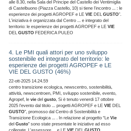
alle 8.30, nella Sala del Principe del Castello dei Ventimiglia
di Castelbuono (Piazza Castello, 10) si tiene l'incontro ... : le
esperienze dei progetti AGROPEF e LE
VIE
DEL
GUSTO
".
L'iniziativa è organizzata dal Centro ... e integrato del
territorio: le esperienze dei progetti AGROPEF e LE
VIE
DEL
GUSTO
FEDERICA PULEO
4. Le PMI quali attori per uno sviluppo
sostenibile ed integrato del territorio: le
esperienze dei progetti AGROPEF e LE
VIE DEL GUSTO (46%)
22-ott-2025 14.24.59
centro transizione ecologica, newscentro, sostenibilità,
attività, newscentroen, PMI, sviluppo sostenibile, evento,
Agropef, le
vie
del
gusto
, Si è tenuto venerdi 17 ottobre
2025 l’evento dal titolo ... progetti AGROPEF e LE
VIE
DEL
GUSTO
”, promosso dal Centro di Sostenibilità e
Transizione Ecologica ... . In relazione al progetto “Le
Vie
del
Gusto
” sono state presentate le iniziative ad esso
collegate. L’assessore ... e LE
VIE
DEL
GUSTO