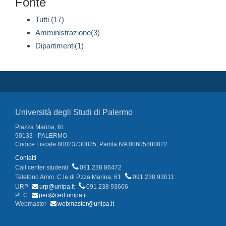
Fonte
Tutti (17)
Amministrazione(3)
Dipartimenti(1)
Università degli Studi di Palermo
Piazza Marina, 61
90133 - PALERMO
Codice Fiscale 80023730825, Partita IVA 00605880822
Contatti
Call center studenti
091 238 86472
Telefono Amm. C.le di P.zza Marina, 61
091 238 93011
URP
urp@unipa.it
091 238 93666
PEC
pec@cert.unipa.it
Webmaster
webmaster@unipa.it