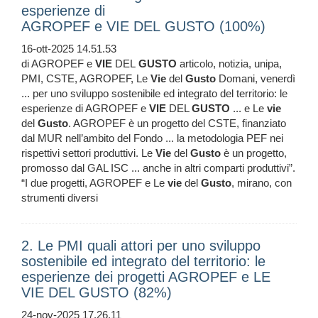
esperienze di
AGROPEF e VIE DEL GUSTO (100%)
16-ott-2025 14.51.53
di AGROPEF e
VIE
DEL
GUSTO
articolo, notizia, unipa,
PMI, CSTE, AGROPEF, Le
Vie
del
Gusto
Domani, venerdì
... per uno sviluppo sostenibile ed integrato del territorio: le
esperienze di AGROPEF e
VIE
DEL
GUSTO
... e Le
vie
del
Gusto
. AGROPEF è un progetto del CSTE, finanziato
dal MUR nell’ambito del Fondo ... la metodologia PEF nei
rispettivi settori produttivi. Le
Vie
del
Gusto
è un progetto,
promosso dal GAL ISC ... anche in altri comparti produttivi”.
“I due progetti, AGROPEF e Le
vie
del
Gusto
, mirano, con
strumenti diversi
2. Le PMI quali attori per uno sviluppo
sostenibile ed integrato del territorio: le
esperienze dei progetti AGROPEF e LE
VIE DEL GUSTO (82%)
24-nov-2025 17.26.11