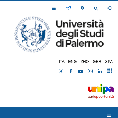
Salta
al
Toggle
Toggle
contenuto
Navigation
Navigation
principale
ITA
ENG
ZHO
GER
SPA