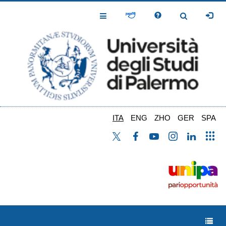
Salta
al
Toggle
Toggle
contenuto
Navigation
Navigation
principale
ITA
ENG
ZHO
GER
SPA