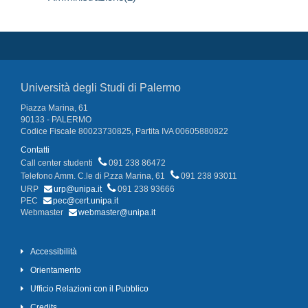
Università degli Studi di Palermo
Piazza Marina, 61
90133 - PALERMO
Codice Fiscale 80023730825, Partita IVA 00605880822
Contatti
Call center studenti
091 238 86472
Telefono Amm. C.le di P.zza Marina, 61
091 238 93011
URP
urp@unipa.it
091 238 93666
PEC
pec@cert.unipa.it
Webmaster
webmaster@unipa.it
Accessibilità
Orientamento
Ufficio Relazioni con il Pubblico
Credits