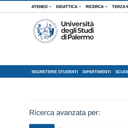
Salta
ATENEO
DIDATTICA
RICERCA
TERZA 
al
contenuto
principale
SEGRETERIE STUDENTI
DIPARTIMENTI
SCUOL
Ricerca avanzata per: