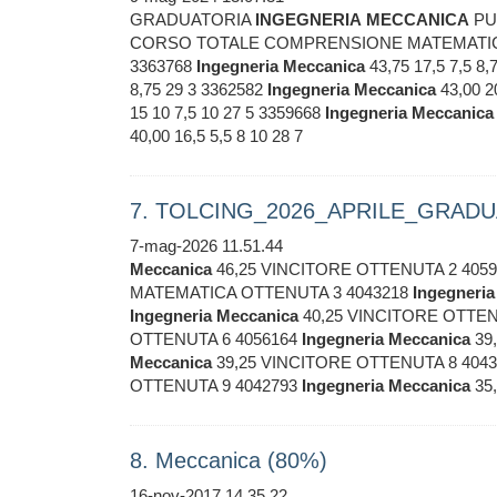
GRADUATORIA
INGEGNERIA
MECCANICA
PU
CORSO TOTALE COMPRENSIONE MATEMATICA
3363768
Ingegneria
Meccanica
43,75 17,5 7,5 8,
8,75 29 3 3362582
Ingegneria
Meccanica
43,00 2
15 10 7,5 10 27 5 3359668
Ingegneria
Meccanica
40,00 16,5 5,5 8 10 28 7
7. TOLCING_2026_APRILE_GRADU
7-mag-2026 11.51.44
Meccanica
46,25 VINCITORE OTTENUTA 2 405
MATEMATICA OTTENUTA 3 4043218
Ingegneria
Ingegneria
Meccanica
40,25 VINCITORE OTTEN
OTTENUTA 6 4056164
Ingegneria
Meccanica
39
Meccanica
39,25 VINCITORE OTTENUTA 8 404
OTTENUTA 9 4042793
Ingegneria
Meccanica
35
8. Meccanica (80%)
16-nov-2017 14.35.22