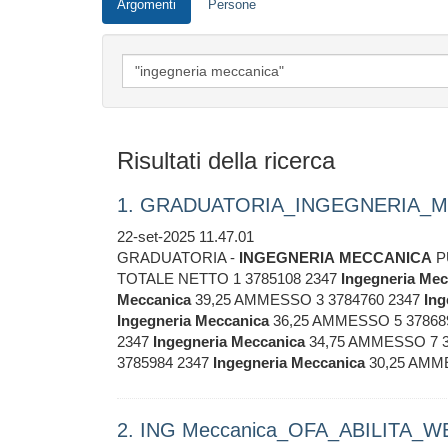
Argomenti
Persone
Risultati della ricerca
1. GRADUATORIA_INGEGNERIA_M
22-set-2025 11.47.01
GRADUATORIA -
INGEGNERIA
MECCANICA
P
TOTALE NETTO 1 3785108 2347
Ingegneria
Mec
Meccanica
39,25 AMMESSO 3 3784760 2347
Ing
Ingegneria
Meccanica
36,25 AMMESSO 5 37868
2347
Ingegneria
Meccanica
34,75 AMMESSO 7 3
3785984 2347
Ingegneria
Meccanica
30,25 AMM
2. ING Meccanica_OFA_ABILITA_WEB