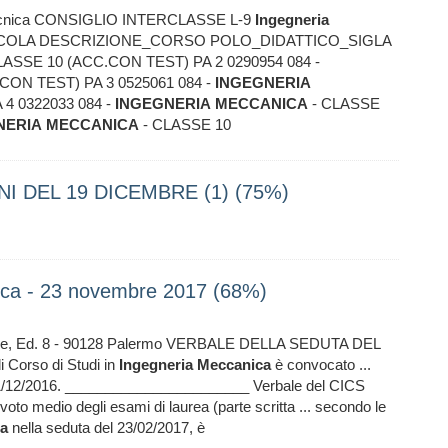
Politecnica CONSIGLIO INTERCLASSE L-9
Ingegneria
COLA DESCRIZIONE_CORSO POLO_DIDATTICO_SIGLA
LASSE 10 (ACC.CON TEST) PA 2 0290954 084 -
CON TEST) PA 3 0525061 084 -
INGEGNERIA
4 0322033 084 -
INGEGNERIA
MECCANICA
- CLASSE
NERIA
MECCANICA
- CLASSE 10
I DEL 19 DICEMBRE (1) (75%)
ica - 23 novembre 2017 (68%)
enze, Ed. 8 - 90128 Palermo VERBALE DELLA SEDUTA DEL
Corso di Studi in
Ingegneria
Meccanica
è convocato ...
21/12/2016. _______________________ Verbale del CICS
oto medio degli esami di laurea (parte scritta ... secondo le
a
nella seduta del 23/02/2017, è