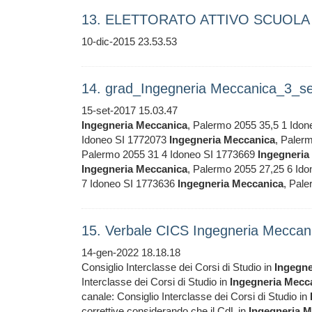
13. ELETTORATO ATTIVO SCUOLA 
10-dic-2015 23.53.53
14. grad_Ingegneria Meccanica_3_s
15-set-2017 15.03.47
Ingegneria
Meccanica
, Palermo 2055 35,5 1 Ido
Idoneo SI 1772073
Ingegneria
Meccanica
, Paler
Palermo 2055 31 4 Idoneo SI 1773669
Ingegneria
Ingegneria
Meccanica
, Palermo 2055 27,25 6 Id
7 Idoneo SI 1773636
Ingegneria
Meccanica
, Pal
15. Verbale CICS Ingegneria Meccan
14-gen-2022 18.18.18
Consiglio Interclasse dei Corsi di Studio in
Ingegne
Interclasse dei Corsi di Studio in
Ingegneria
Mecc
canale: Consiglio Interclasse dei Corsi di Studio in
correttive considerando che il CdL in
Ingegneria
M