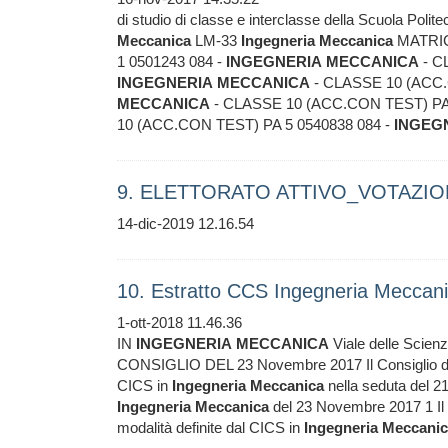
di studio di classe e interclasse della Scuola 
Meccanica
LM-33
Ingegneria
Meccanica
MATRI
1 0501243 084 -
INGEGNERIA
MECCANICA
- C
INGEGNERIA
MECCANICA
- CLASSE 10 (ACC.
MECCANICA
- CLASSE 10 (ACC.CON TEST) PA 
10 (ACC.CON TEST) PA 5 0540838 084 -
INGEG
9. ELETTORATO ATTIVO_VOTAZION
14-dic-2019 12.16.54
10. Estratto CCS Ingegneria Meccan
1-ott-2018 11.46.36
IN
INGEGNERIA
MECCANICA
Viale delle Sci
CONSIGLIO DEL 23 Novembre 2017 Il Consiglio di 
CICS in
Ingegneria
Meccanica
nella seduta del 
Ingegneria
Meccanica
del 23 Novembre 2017 1 Il v
modalità definite dal CICS in
Ingegneria
Meccanic