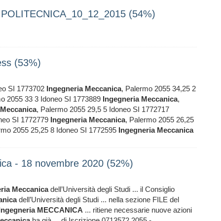
POLITECNICA_10_12_2015 (54%)
ess (53%)
neo SI 1773702
Ingegneria
Meccanica
, Palermo 2055 34,25 2
mo 2055 33 3 Idoneo SI 1773889
Ingegneria
Meccanica
,
Meccanica
, Palermo 2055 29,5 5 Idoneo SI 1772717
oneo SI 1772779
Ingegneria
Meccanica
, Palermo 2055 26,25
ermo 2055 25,25 8 Idoneo SI 1772595
Ingegneria
Meccanica
ica - 18 novembre 2020 (52%)
ria
Meccanica
dell’Università degli Studi ... il Consiglio
anica
dell’Università degli Studi ... nella sezione FILE del
Ingegneria
MECCANICA
... ritiene necessarie nuove azioni
eccanica
ha già ... di Iscrizione 0713572 2055 -