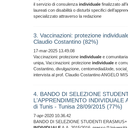
il servizio di consulenza
individuale
finalizzato all
laureati con disabilità o disturbi specifici dell’app
specializzato attraverso la redazione
3. Vaccinazioni: protezione individual
Claudio Costantino (82%)
17-mar-2025 13.49.08
Vaccinazioni: protezione
individuale
e comunitaria -
unipa, Vaccinazioni: protezione
individuale
e comun
Costantino, divulgazione, centomedia&lode, social
intervista al prof. Claudio Costantino ANGELO MIS
4. BANDO DI SELEZIONE STUDENT
L'APPRENDIMENTO INDIVIDUALE A.A. 
di Tunis - Tunisa 28/09/2015 (77%)
7-apr-2020 10.36.42
BANDO DI SELEZIONE STUDENTI ERASMUS+ E
INDIVIDUALE
A.A. 2015/2016, presso l’Universit