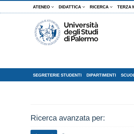
Salta
ATENEO
DIDATTICA
RICERCA
TERZA 
al
contenuto
principale
SEGRETERIE STUDENTI
DIPARTIMENTI
SCUOL
Ricerca avanzata per: