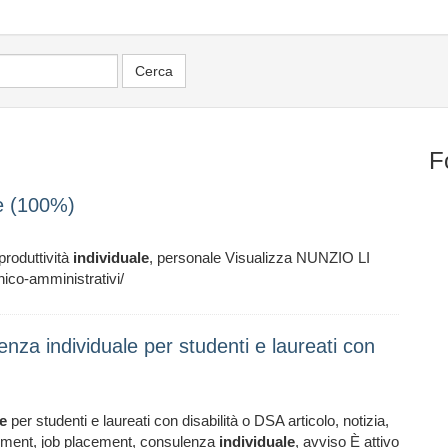
F
le (100%)
produttività
individuale
, personale Visualizza NUNZIO LI
nico-amministrativi/
enza individuale per studenti e laureati con
le
per studenti e laureati con disabilità o DSA articolo, notizia,
lacement, job placement, consulenza
individuale
, avviso È attivo