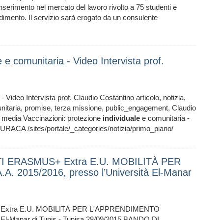
’inserimento nel mercato del lavoro rivolto a 75 studenti e
rendimento. Il servizio sarà erogato da un consulente
e e comunitaria - Video Intervista prof.
 Video Intervista prof. Claudio Costantino articolo, notizia,
itaria, promise, terza missione, public_engagement, Claudio
_media Vaccinazioni: protezione
individuale
e comunitaria -
URACA /sites/portale/_categories/notizia/primo_piano/
I ERASMUS+ Extra E.U. MOBILITÀ PER
2015/2016, presso l’Università El-Manar
xtra E.U. MOBILITÀ PER L'APPRENDIMENTO
à El-Manar di Tunis - Tunisa 28/09/2015 BANDO DI