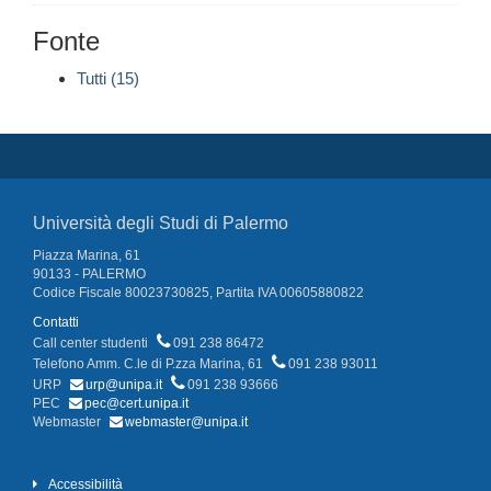
Fonte
Tutti (15)
Università degli Studi di Palermo
Piazza Marina, 61
90133 - PALERMO
Codice Fiscale 80023730825, Partita IVA 00605880822
Contatti
Call center studenti
091 238 86472
Telefono Amm. C.le di P.zza Marina, 61
091 238 93011
URP
urp@unipa.it
091 238 93666
PEC
pec@cert.unipa.it
Webmaster
webmaster@unipa.it
Accessibilità