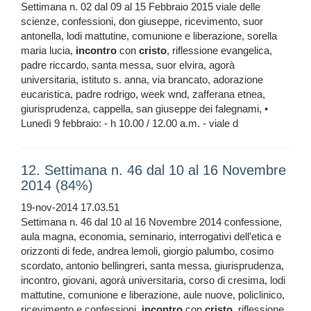
Settimana n. 02 dal 09 al 15 Febbraio 2015 viale delle
scienze, confessioni, don giuseppe, ricevimento, suor
antonella, lodi mattutine, comunione e liberazione, sorella
maria lucia,
incontro
con
cristo
, riflessione evangelica,
padre riccardo, santa messa, suor elvira, agorà
universitaria, istituto s. anna, via brancato, adorazione
eucaristica, padre rodrigo, week wnd, zafferana etnea,
giurisprudenza, cappella, san giuseppe dei falegnami, •
Lunedì 9 febbraio: - h 10.00 / 12.00 a.m. - viale d
12. Settimana n. 46 dal 10 al 16 Novembre
2014 (84%)
19-nov-2014 17.03.51
Settimana n. 46 dal 10 al 16 Novembre 2014 confessione,
aula magna, economia, seminario, interrogativi dell'etica e
orizzonti di fede, andrea lemoli, giorgio palumbo, cosimo
scordato, antonio bellingreri, santa messa, giurisprudenza,
incontro, giovani, agorà universitaria, corso di cresima, lodi
mattutine, comunione e liberazione, aule nuove, policlinico,
ricevimento e confessioni,
incontro
con
cristo
, riflessione