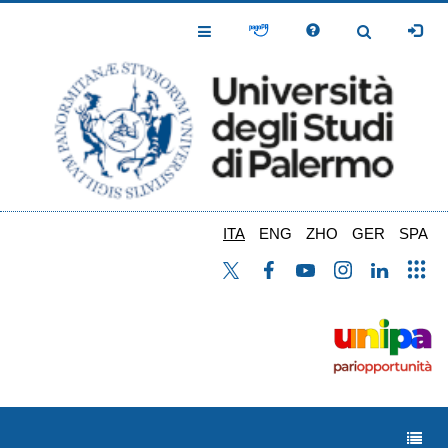
Salta
al
Toggle
Toggle
contenuto
Navigation
Navigation
principale
ITA
ENG
ZHO
GER
SPA