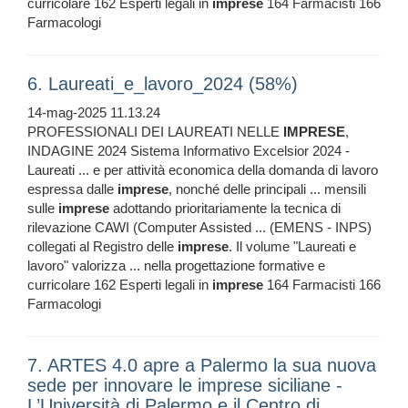
curricolare 162 Esperti legali in
imprese
164 Farmacisti 166
Farmacologi
6. Laureati_e_lavoro_2024 (58%)
14-mag-2025 11.13.24
PROFESSIONALI DEI LAUREATI NELLE
IMPRESE
,
INDAGINE 2024 Sistema Informativo Excelsior 2024 -
Laureati ... e per attività economica della domanda di lavoro
espressa dalle
imprese
, nonché delle principali ... mensili
sulle
imprese
adottando prioritariamente la tecnica di
rilevazione CAWI (Computer Assisted ... (EMENS - INPS)
collegati al Registro delle
imprese
. Il volume "Laureati e
lavoro" valorizza ... nella progettazione formative e
curricolare 162 Esperti legali in
imprese
164 Farmacisti 166
Farmacologi
7. ARTES 4.0 apre a Palermo la sua nuova
sede per innovare le imprese siciliane -
L’Università di Palermo e il Centro di