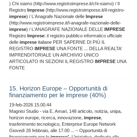
) Chi siamo (http://www.registroimprese.it/chi-siamo) / Il
Registro
Imprese
(http://www.registroimprese.it/il-registro-
imprese
) / L'Anagrafe Nazionale delle
Imprese
(http://www.registroimprese.it/l-anagrafe-nazionale-delle-
imprese
) / L'ANAGRAFE NAZIONALE DELLE
IMPRESE
Registro
Imprese
: il registro pubblico informatico ufficiale
delle
imprese
italiane PER SAPERNE DI PIÙ IL
REGISTRO
IMPRESE
UNA FONTE ... DELLA REALTA'
IMPRENDITORIALE UN ARCHIVIO UNICO
ARTICOLATO IN SEZIONI IL REGISTRO
IMPRESE
UNA
FONTE
15. Horizon Europe – Opportunità di
finanziamento per le imprese (40%)
19-feb-2026 15.00.44
Magnisi Studio - via E. Amari, 148 articolo, notizia, unipa,
horizon europe, ricerca, innovazione,
imprese
,
trasferimento tecnologico, Enterprise Europe Network
Giovedì 26 febbraio, alle 17.00 ... – Opportunità di
finanziamento per le
imprese
”. L’iniziativa, dedicata alle