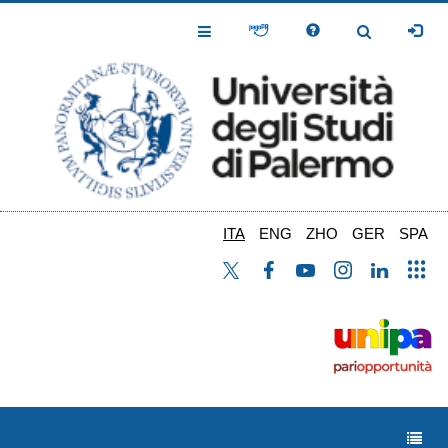
Salta
al
Toggle
Toggle
contenuto
Navigation
Navigation
principale
ITA
ENG
ZHO
GER
SPA