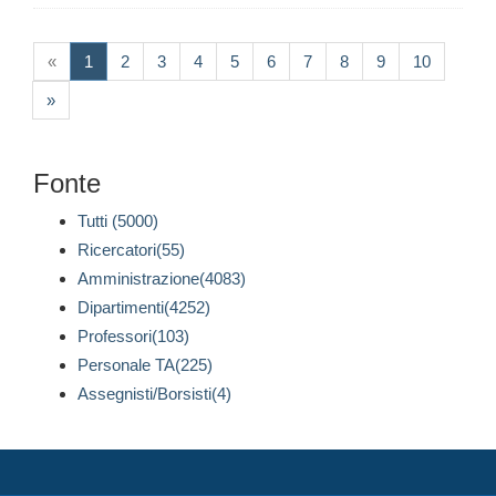
(current)
«
1
2
3
4
5
6
7
8
9
10
»
Fonte
Tutti (5000)
Ricercatori(55)
Amministrazione(4083)
Dipartimenti(4252)
Professori(103)
Personale TA(225)
Assegnisti/Borsisti(4)