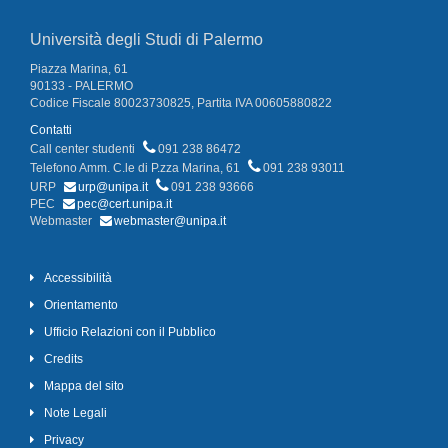
Università degli Studi di Palermo
Piazza Marina, 61
90133 - PALERMO
Codice Fiscale 80023730825, Partita IVA 00605880822
Contatti
Call center studenti
091 238 86472
Telefono Amm. C.le di P.zza Marina, 61
091 238 93011
URP
urp@unipa.it
091 238 93666
PEC
pec@cert.unipa.it
Webmaster
webmaster@unipa.it
Accessibilità
Orientamento
Ufficio Relazioni con il Pubblico
Credits
Mappa del sito
Note Legali
Privacy