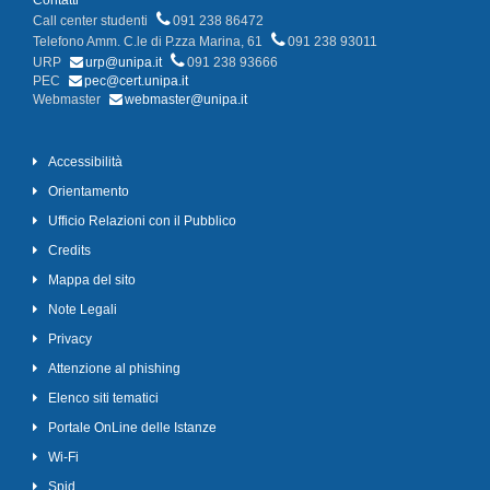
Contatti
Call center studenti
091 238 86472
Telefono Amm. C.le di P.zza Marina, 61
091 238 93011
URP
urp@unipa.it
091 238 93666
PEC
pec@cert.unipa.it
Webmaster
webmaster@unipa.it
Accessibilità
Orientamento
Ufficio Relazioni con il Pubblico
Credits
Mappa del sito
Note Legali
Privacy
Attenzione al phishing
Elenco siti tematici
Portale OnLine delle Istanze
Wi-Fi
Spid