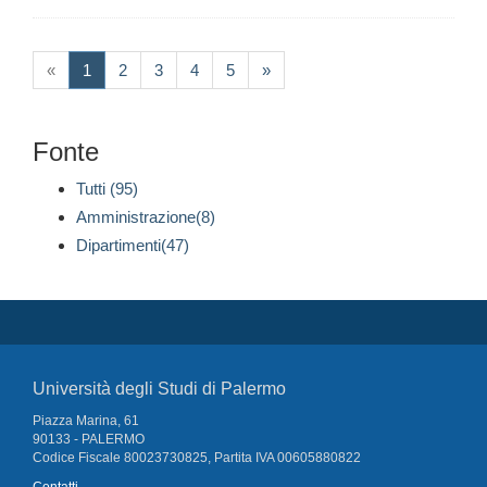
(current)
«
1
2
3
4
5
»
Fonte
Tutti (95)
Amministrazione(8)
Dipartimenti(47)
Università degli Studi di Palermo
Piazza Marina, 61
90133 - PALERMO
Codice Fiscale 80023730825, Partita IVA 00605880822