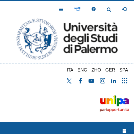
Salta
al
Toggle
Toggle
contenuto
Navigation
Navigation
principale
ITA
ENG
ZHO
GER
SPA