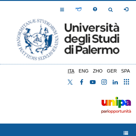
Salta
al
Toggle
Toggle
contenuto
Navigation
Navigation
principale
ITA
ENG
ZHO
GER
SPA