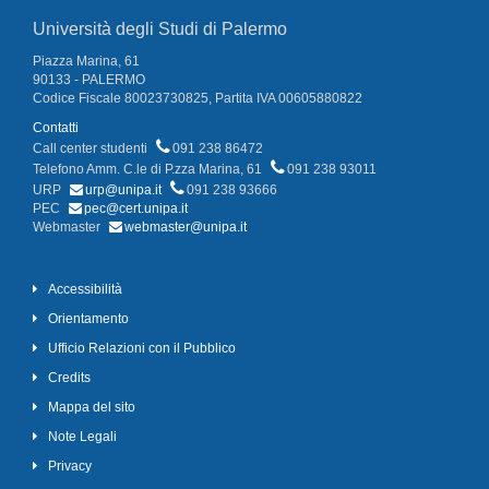
Università degli Studi di Palermo
Piazza Marina, 61
90133 - PALERMO
Codice Fiscale 80023730825, Partita IVA 00605880822
Contatti
Call center studenti
091 238 86472
Telefono Amm. C.le di P.zza Marina, 61
091 238 93011
URP
urp@unipa.it
091 238 93666
PEC
pec@cert.unipa.it
Webmaster
webmaster@unipa.it
Accessibilità
Orientamento
Ufficio Relazioni con il Pubblico
Credits
Mappa del sito
Note Legali
Privacy