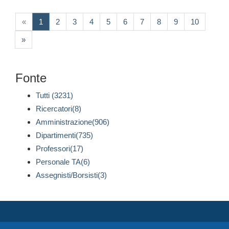
(current)
«
1
2
3
4
5
6
7
8
9
10
»
Fonte
Tutti (3231)
Ricercatori(8)
Amministrazione(906)
Dipartimenti(735)
Professori(17)
Personale TA(6)
Assegnisti/Borsisti(3)