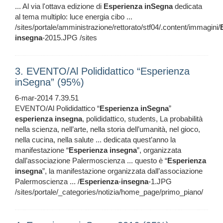
... Al via l'ottava edizione di
Esperienza
inSegna
dedicata
al tema multiplo: luce energia cibo ...
/sites/portale/amministrazione/rettorato/stf04/.content/immagini/
insegna
-2015.JPG /sites
3. EVENTO/Al Polididattico “Esperienza
inSegna” (95%)
6-mar-2014 7.39.51
EVENTO/Al Polididattico “
Esperienza
inSegna
”
esperienza
insegna
, polididattico, students, La probabilità
nella scienza, nell’arte, nella storia dell’umanità, nel gioco,
nella cucina, nella salute ... dedicata quest’anno la
manifestazione “
Esperienza
insegna
”, organizzata
dall’associazione Palermoscienza ... questo è “
Esperienza
insegna
”, la manifestazione organizzata dall’associazione
Palermoscienza ... /
Esperienza
-
insegna
-1.JPG
/sites/portale/_categories/notizia/home_page/primo_piano/