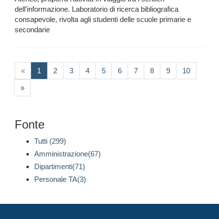
dell'informazione. Laboratorio di ricerca bibliografica
consapevole, rivolta agli studenti delle scuole primarie e
secondarie
(current)
«
1
2
3
4
5
6
7
8
9
10
»
Fonte
Tutti (299)
Amministrazione(67)
Dipartimenti(71)
Personale TA(3)