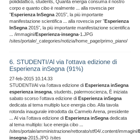
polididattico, students, Quanta energia consuma il nostro
corpo e quanto cibo è realmente ... alla rovescia per
"
Esperienza
InSegna
2015", la più importante
manifestazione scientifica ... alla rovescia per "
Esperienza
InSegna
2015", la più importante manifestazione scientifica
... /immagini/
Esperienza
-
insegna
-1.JPG
/sites/portale/_categories/notizia/home_page/primo_piano/
6. STUDENTI/Al via l'ottava edizione di
Esperienza inSegna (91%)
27-feb-2015 10.14.33
STUDENTI/Al via l'ottava edizione di
Esperienza
inSegna
esperienza
insegna
, students, palermoscienza, È iniziata
sabato scorso l'ottava edizione di
Esperienza
inSegna
dedicata al tema multiplo luce energia cibo. Alla tavola
rotonda inaugurale introdotta da Carmelo Arena, presidente
... Al via l'ottava edizione di
Esperienza
inSegna
dedicata
al tema multiplo: luce energia cibo ...
/sites/portale/amministrazione/rettorato/stf04/.content/immagini/
insegna
-2015.JPG /sites