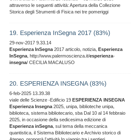
attraverso le seguenti attività: Apertura della Collezione
Storica degli Strumenti di Fisica nei tre pomeriggi
19. Esperienza InSegna 2017 (83%)
29-nov-2017 9.33.14
Esperienza
InSegna
2017 articolo, notizia,
Esperienza
InSegna
, http://www.palermoscienza.it/
esperienza
-
insegna
/ CECILIA MACALUSO
20. ESPERIENZA INSEGNA (83%)
6-feb-2025 13.39.38
viale delle Scienze -Edificio 19
ESPERIENZA
INSEGNA
Esperienza
Insegna
2025, unipa, biblioteche unipa,
biblioteca, sistema bibliotecario, sba Dal 10 al 14 febbraio
2025, in occasione della sedicesima edizione di
Esperienza
inSegna
, sul tema della meccanica
quantistica, il Sistema Bibliotecario e Archivio storico di
Ateneo, proporrà l'attività In viaggio tra i sentieri