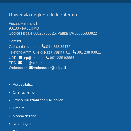
Università degli Studi di Palermo
Piazza Marina, 61
90133 - PALERMO
Codice Fiscale 80023730825, Partita IVA 00605880822
Contatti
Call center studenti
091 238 86472
Telefono Amm. C.le di P.zza Marina, 61
091 238 93011
URP
urp@unipa.it
091 238 93666
PEC
pec@cert.unipa.it
Webmaster
webmaster@unipa.it
Accessibilità
Orientamento
Ufficio Relazioni con il Pubblico
Credits
Mappa del sito
Note Legali