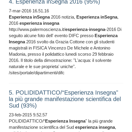
4. Esperienza inSegna 2016 (95%)
7-mar-2016 16.51.16
Esperienza
inSegna
2016 notizia,
Esperienza
inSegna
,
2016
esperienza
insegna
http://www.palermoscienza.it/
esperienza
-
insegna
-2016 Di
seguito alcune foto dell' evento DIFC presso
Esperienza
Insegna
2016 svolto da Grazia Cottone con gli studenti
magistrali in FISICA Vincenzo De Michele e Antonino
Madonia, presso il polidattico lunedi scorso 29 febbraio
2016. Il titolo della dimostrazione: "L'acqua: il solvente
naturale e le sue proprieta' uniche".
/sites/portale/dipartimenti/difc
5. POLIDIDATTICO/“Esperienza Insegna"
la più grande manifestazione scientifica del
Sud (93%)
23-feb-2015 9.52.57
POLIDIDATTICO/“
Esperienza
Insegna
" la più grande
manifestazione scientifica del Sud
esperienza
insegna
,