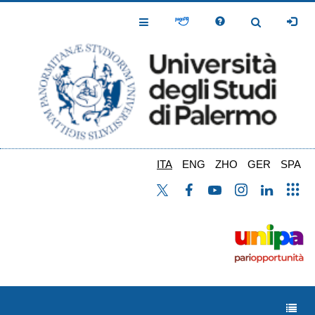
Salta
al
Toggle
Toggle
contenuto
Navigation
Navigation
principale
ITA
ENG
ZHO
GER
SPA