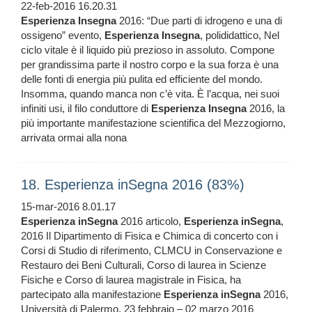
22-feb-2016 16.20.31
Esperienza
Insegna
2016: “Due parti di idrogeno e una di
ossigeno” evento,
Esperienza
Insegna
, polididattico, Nel
ciclo vitale è il liquido più prezioso in assoluto. Compone
per grandissima parte il nostro corpo e la sua forza è una
delle fonti di energia più pulita ed efficiente del mondo.
Insomma, quando manca non c’è vita. È l’acqua, nei suoi
infiniti usi, il filo conduttore di
Esperienza
Insegna
2016, la
più importante manifestazione scientifica del Mezzogiorno,
arrivata ormai alla nona
18. Esperienza inSegna 2016 (83%)
15-mar-2016 8.01.17
Esperienza
inSegna
2016 articolo,
Esperienza
inSegna
,
2016 Il Dipartimento di Fisica e Chimica di concerto con i
Corsi di Studio di riferimento, CLMCU in Conservazione e
Restauro dei Beni Culturali, Corso di laurea in Scienze
Fisiche e Corso di laurea magistrale in Fisica, ha
partecipato alla manifestazione
Esperienza
inSegna
2016,
Università di Palermo, 23 febbraio – 02 marzo 2016