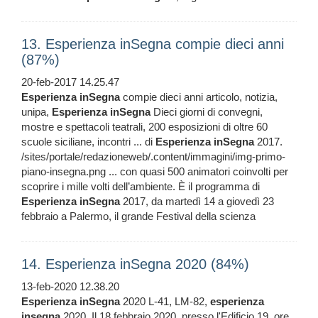
13. Esperienza inSegna compie dieci anni
(87%)
20-feb-2017 14.25.47
Esperienza
inSegna
compie dieci anni articolo, notizia,
unipa,
Esperienza
inSegna
Dieci giorni di convegni,
mostre e spettacoli teatrali, 200 esposizioni di oltre 60
scuole siciliane, incontri ... di
Esperienza
inSegna
2017.
/sites/portale/redazioneweb/.content/immagini/img-primo-
piano-insegna.png ... con quasi 500 animatori coinvolti per
scoprire i mille volti dell’ambiente. È il programma di
Esperienza
inSegna
2017, da martedì 14 a giovedì 23
febbraio a Palermo, il grande Festival della scienza
14. Esperienza inSegna 2020 (84%)
13-feb-2020 12.38.20
Esperienza
inSegna
2020 L-41, LM-82,
esperienza
insegna
2020, Il 18 febbraio 2020, presso l'Edificio 19, ore