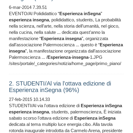
6-mar-2014 7.39.51
EVENTO/Al Polididattico “
Esperienza
inSegna
”
esperienza
insegna
, polididattico, students, La probabilità
nella scienza, nell’arte, nella storia dell’umanità, nel gioco,
nella cucina, nella salute ... dedicata quest’anno la
manifestazione “
Esperienza
insegna
”, organizzata
dall’associazione Palermoscienza ... questo è “
Esperienza
insegna
”, la manifestazione organizzata dall’associazione
Palermoscienza ... /
Esperienza
-
insegna
-1.JPG
/sites/portale/_categories/notizia/home_page/primo_piano/
2. STUDENTI/Al via l'ottava edizione di
Esperienza inSegna (96%)
27-feb-2015 10.14.33
STUDENTI/Al via l'ottava edizione di
Esperienza
inSegna
esperienza
insegna
, students, palermoscienza, È iniziata
sabato scorso l'ottava edizione di
Esperienza
inSegna
dedicata al tema multiplo luce energia cibo. Alla tavola
rotonda inaugurale introdotta da Carmelo Arena, presidente