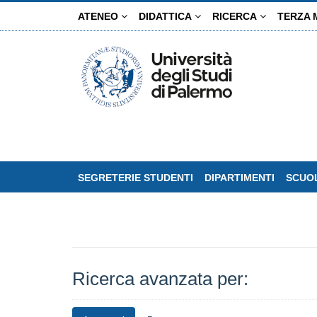
Salta
ATENEO
DIDATTICA
RICERCA
TERZA 
al
contenuto
principale
SEGRETERIE STUDENTI
DIPARTIMENTI
SCUOL
Ricerca avanzata per: