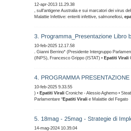
12-apr-2013 11.29.38
, sull’antigene Australia e sui marcatori dei virus de
Malattie Infettive: enteriti infettive, salmonellosi,
epa
3. Programma_Presentazione Libro 
10-feb-2025 12.17.58
. Gianni Berrino* (Presidente Intergruppo Parlamen
(INPS), Francesco Grippo (ISTAT) •
Epatiti
Virali
C
4. PROGRAMMA PRESENTAZIONE 
10-feb-2025 9.33.55
) •
Epatiti
Virali
Croniche - Alessio Aghemo • Steatos
Parlamentare “
Epatiti
Virali
e Malattie del Fegato
5. 18mag - 25mag - Strategie di Imp
14-mag-2024 10.39.04