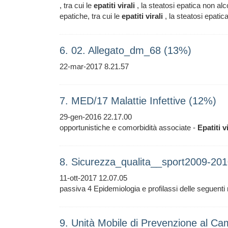
, tra cui le
epatiti
virali
, la steatosi epatica non al
epatiche, tra cui le
epatiti
virali
, la steatosi epatic
6. 02. Allegato_dm_68 (13%)
22-mar-2017 8.21.57
7. MED/17 Malattie Infettive (12%)
29-gen-2016 22.17.00
opportunistiche e comorbidità associate -
Epatiti
v
8. Sicurezza_qualita__sport2009-20
11-ott-2017 12.07.05
passiva 4 Epidemiologia e profilassi delle seguenti 
9. Unità Mobile di Prevenzione al Ca