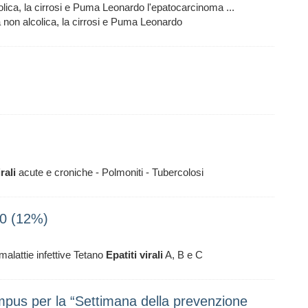
colica, la cirrosi e Puma Leonardo l'epatocarcinoma ...
a non alcolica, la cirrosi e Puma Leonardo
irali
acute e croniche - Polmoniti - Tubercolosi
10 (12%)
malattie infettive Tetano
Epatiti
virali
A, B e C
mpus per la “Settimana della prevenzione