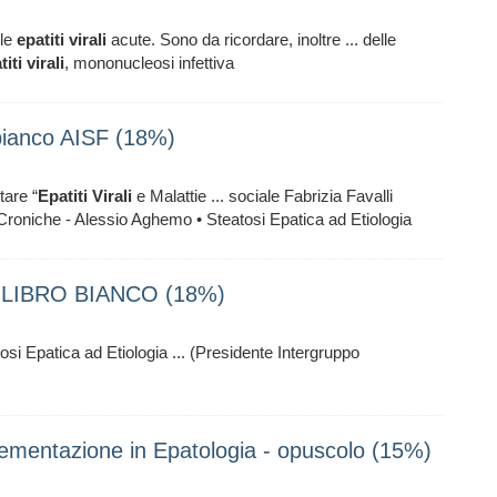
lle
epatiti
virali
acute. Sono da ricordare, inoltre ... delle
titi
virali
, mononucleosi infettiva
bianco AISF (18%)
tare “
Epatiti
Virali
e Malattie ... sociale Fabrizia Favalli
roniche - Alessio Aghemo • Steatosi Epatica ad Etiologia
LIBRO BIANCO (18%)
i Epatica ad Etiologia ... (Presidente Intergruppo
lementazione in Epatologia - opuscolo (15%)