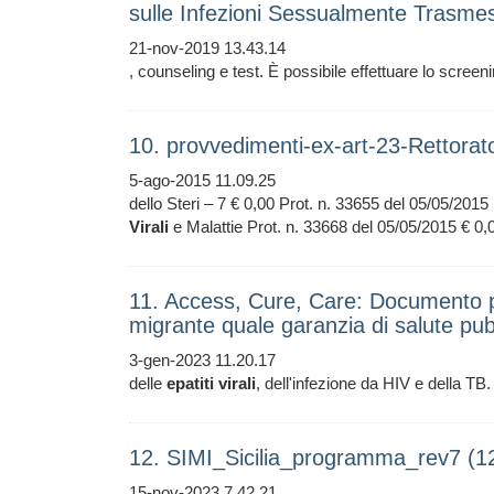
sulle Infezioni Sessualmente Trasme
21-nov-2019 13.43.14
, counseling e test. È possibile effettuare lo scree
10. provvedimenti-ex-art-23-Rettora
5-ago-2015 11.09.25
dello Steri – 7 € 0,00 Prot. n. 33655 del 05/05/201
Virali
e Malattie Prot. n. 33668 del 05/05/2015 € 0
11. Access, Cure, Care: Documento per
migrante quale garanzia di salute pubb
3-gen-2023 11.20.17
delle
epatiti
virali
, dell'infezione da HIV e della TB.
12. SIMI_Sicilia_programma_rev7 (
15-nov-2023 7.42.21