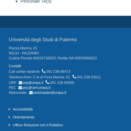
Personale TA(5)
Università degli Studi di Palermo
Piazza Marina, 61
90133 - PALERMO
Codice Fiscale 80023730825, Partita IVA 00605880822
Contatti
Call center studenti
091 238 86472
Telefono Amm. C.le di P.zza Marina, 61
091 238 93011
URP
urp@unipa.it
091 238 93666
PEC
pec@cert.unipa.it
Webmaster
webmaster@unipa.it
Accessibilità
Orientamento
Ufficio Relazioni con il Pubblico