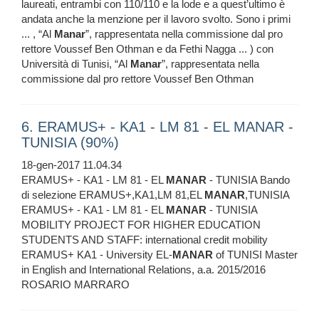
laureati, entrambi con 110/110 e la lode e a quest’ultimo è
andata anche la menzione per il lavoro svolto. Sono i primi
... , “Al
Manar
”, rappresentata nella commissione dal pro
rettore Voussef Ben Othman e da Fethi Nagga ... ) con
Università di Tunisi, “Al
Manar
”, rappresentata nella
commissione dal pro rettore Voussef Ben Othman
6. ERAMUS+ - KA1 - LM 81 - EL MANAR -
TUNISIA (90%)
18-gen-2017 11.04.34
ERAMUS+ - KA1 - LM 81 - EL
MANAR
- TUNISIA Bando
di selezione ERAMUS+,KA1,LM 81,EL
MANAR
,TUNISIA
ERAMUS+ - KA1 - LM 81 - EL
MANAR
- TUNISIA
MOBILITY PROJECT FOR HIGHER EDUCATION
STUDENTS AND STAFF: international credit mobility
ERAMUS+ KA1 - University EL-
MANAR
of TUNISI Master
in English and International Relations, a.a. 2015/2016
ROSARIO MARRARO