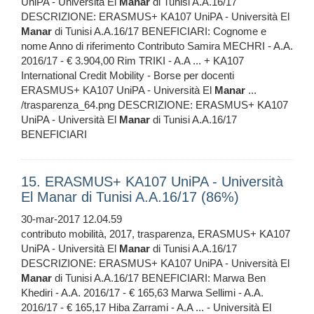
UniPA - Università El
Manar
di Tunisi A.A.16/17
DESCRIZIONE: ERASMUS+ KA107 UniPA - Università El
Manar
di Tunisi A.A.16/17 BENEFICIARI: Cognome e
nome Anno di riferimento Contributo Samira MECHRI - A.A.
2016/17 - € 3.904,00 Rim TRIKI - A.A ... + KA107
International Credit Mobility - Borse per docenti
ERASMUS+ KA107 UniPA - Università El
Manar
...
/trasparenza_64.png DESCRIZIONE: ERASMUS+ KA107
UniPA - Università El
Manar
di Tunisi A.A.16/17
BENEFICIARI
15. ERASMUS+ KA107 UniPA - Università
El Manar di Tunisi A.A.16/17 (86%)
30-mar-2017 12.04.59
contributo mobilità, 2017, trasparenza, ERASMUS+ KA107
UniPA - Università El
Manar
di Tunisi A.A.16/17
DESCRIZIONE: ERASMUS+ KA107 UniPA - Università El
Manar
di Tunisi A.A.16/17 BENEFICIARI: Marwa Ben
Khediri - A.A. 2016/17 - € 165,63 Marwa Sellimi - A.A.
2016/17 - € 165,17 Hiba Zarrami - A.A ... - Università El