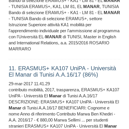
Bando di selezione ERAMUS+ - KA1 - LM 81 - EL
MANAR
- TUNISIA ERAMUS+, KA1, LM 81, EL
MANAR
, TUNISIA
Bando di selezione ERAMUS+ - KA1 - LM 81 - EL
MANAR
- TUNISIA Bando di selezione ERAMUS+, settore
Istruzione Superiore attività KA1 mobilità per
l'apprendimento individuale per l'ammissione al programma
con l'Università EL-
MANAR
di TUNISI, Master in English
and International Relations, a.a. 2015/2016 ROSARIO
MARRARO
11. ERASMUS+ KA107 UniPA - Università
El Manar di Tunisi A.A.16/17 (86%)
29-mar-2017 11.41.29
contributo mobilità, 2017, trasparenza, ERASMUS+ KA107
UniPA - Università El
Manar
di Tunisi A.A.16/17
DESCRIZIONE: ERASMUS+ KA107 UniPA - Università El
Manar
di Tunisi A.A.16/17 BENEFICIARI: Cognome e
nome Anno di riferimento Contributo Marwa Ben Khediri -
A.A. 2016/17 - € 880,00 Marwa Sellimi ... per studenti
stranieri ERASMUS+ KA107 UniPA - Università El
Manar