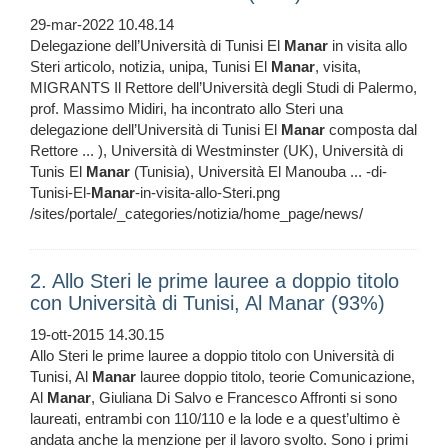
29-mar-2022 10.48.14
Delegazione dell’Università di Tunisi El
Manar
in visita allo
Steri articolo, notizia, unipa, Tunisi El
Manar
, visita,
MIGRANTS Il Rettore dell’Università degli Studi di Palermo,
prof. Massimo Midiri, ha incontrato allo Steri una
delegazione dell’Università di Tunisi El
Manar
composta dal
Rettore ... ), Università di Westminster (UK), Università di
Tunis El
Manar
(Tunisia), Università El Manouba ... -di-
Tunisi-El-
Manar
-in-visita-allo-Steri.png
/sites/portale/_categories/notizia/home_page/news/
2. Allo Steri le prime lauree a doppio titolo
con Università di Tunisi, Al Manar (93%)
19-ott-2015 14.30.15
Allo Steri le prime lauree a doppio titolo con Università di
Tunisi, Al
Manar
lauree doppio titolo, teorie Comunicazione,
Al
Manar
, Giuliana Di Salvo e Francesco Affronti si sono
laureati, entrambi con 110/110 e la lode e a quest’ultimo è
andata anche la menzione per il lavoro svolto. Sono i primi