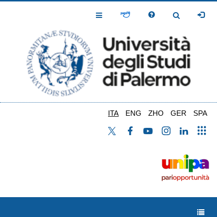
Salta
al
Toggle
Toggle
contenuto
Navigation
Navigation
principale
ITA
ENG
ZHO
GER
SPA