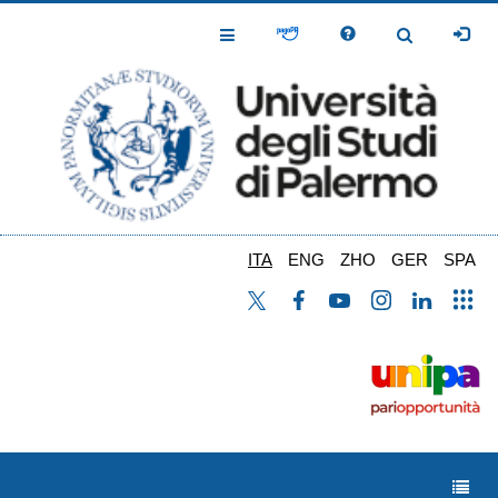
Salta
al
Toggle
Toggle
contenuto
Navigation
Navigation
principale
ITA
ENG
ZHO
GER
SPA