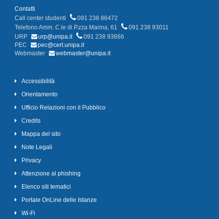
Contatti
Call center studenti
091 238 86472
Telefono Amm. C.le di P.zza Marina, 61
091 238 93011
URP
urp@unipa.it
091 238 93666
PEC
pec@cert.unipa.it
Webmaster
webmaster@unipa.it
Accessibilità
Orientamento
Ufficio Relazioni con il Pubblico
Credits
Mappa del sito
Note Legali
Privacy
Attenzione al phishing
Elenco siti tematici
Portale OnLine delle Istanze
Wi-Fi