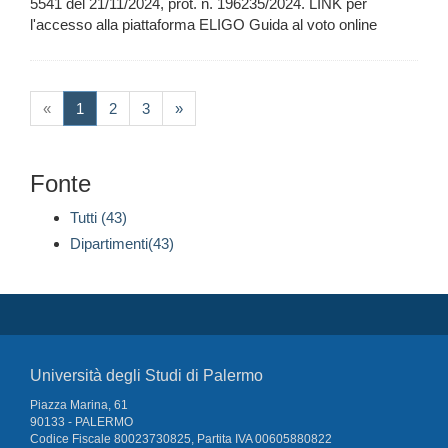
5541 del 21/11/2024, prot. n. 196235/2024. LINK per
l'accesso alla piattaforma ELIGO Guida al voto online
(current)
«
1
2
3
»
Fonte
Tutti (43)
Dipartimenti(43)
Università degli Studi di Palermo
Piazza Marina, 61
90133 - PALERMO
Codice Fiscale 80023730825, Partita IVA 00605880822