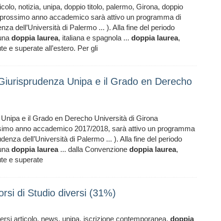
colo, notizia, unipa, doppio titolo, palermo, Girona, doppio
Dal prossimo anno accademico sarà attivo un programma di
nza dell’Università di Palermo ... ). Alla fine del periodo
 una
doppia
laurea
, italiana e spagnola ...
doppia
laurea
,
 e superate all’estero. Per gli
 Giurisprudenza Unipa e il Grado en Derecho
Unipa e il Grado en Derecho Università di Girona
ossimo anno accademico 2017/2018, sarà attivo un programma
denza dell’Università di Palermo ... ). Alla fine del periodo
 una
doppia
laurea
... dalla Convenzione
doppia
laurea
,
te e superate
rsi di Studio diversi (31%)
ersi articolo, news, unipa, iscrizione contemporanea,
doppia