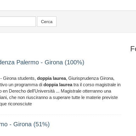
F
prudenza Palermo - Girona (100%)
- Girona students,
doppia
laurea
, Giurisprudenza Girona,
ttivo un programma di
doppia
laurea
tra il corso magistrale in
o en Derecho dell’Università ... Magistrale otterranno una
taliani, che non riusciranno a superare tutte le materie previste
ue riconosciute
rmo - Girona (51%)