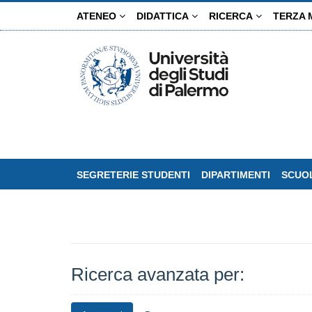
Salta
ATENEO
DIDATTICA
RICERCA
TERZA 
al
contenuto
principale
SEGRETERIE STUDENTI
DIPARTIMENTI
SCUOL
Ricerca avanzata per: