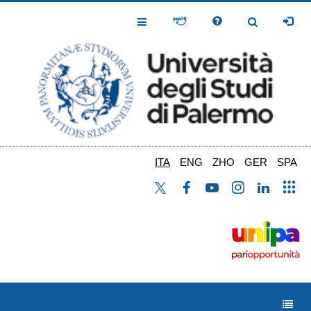
Salta
al
Toggle
Toggle
contenuto
Navigation
Navigation
principale
ITA
ENG
ZHO
GER
SPA