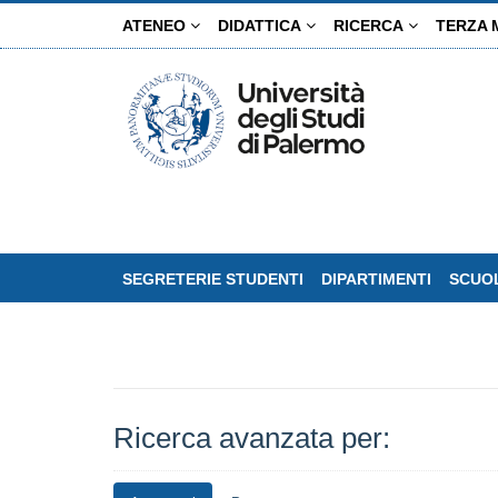
Salta
ATENEO
DIDATTICA
RICERCA
TERZA 
al
contenuto
principale
SEGRETERIE STUDENTI
DIPARTIMENTI
SCUOL
Ricerca avanzata per: