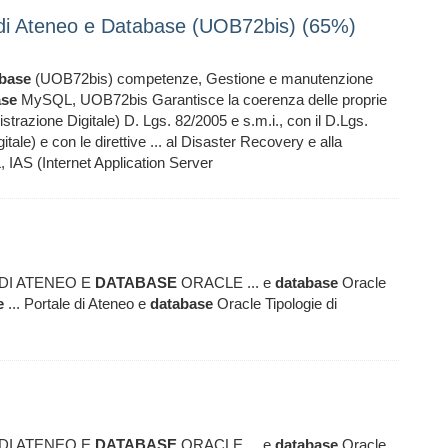
 di Ateneo e Database (UOB72bis) (65%)
base
(UOB72bis) competenze, Gestione e manutenzione
ase
MySQL, UOB72bis Garantisce la coerenza delle proprie
strazione Digitale) D. Lgs. 82/2005 e s.m.i., con il D.Lgs.
itale) e con le direttive ... al Disaster Recovery e alla
IAS (Internet Application Server
DI ATENEO E
DATABASE
ORACLE ... e
database
Oracle
e
... Portale di Ateneo e
database
Oracle Tipologie di
DI ATENEO E
DATABASE
ORACLE ... e
database
Oracle