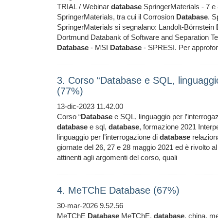
TRIAL / Webinar
database
SpringerMaterials - 7 e 8
SpringerMaterials, tra cui il Corrosion
Database
. S
SpringerMaterials si segnalano: Landolt-Börnstein
Dortmund Databank of Software and Separation Te
Database
- MSI
Database
- SPRESI. Per approfon
3. Corso “Database e SQL, linguaggio 
(77%)
13-dic-2023 11.42.00
Corso “
Database
e SQL, linguaggio per l’interroga
database
e sql,
database
, formazione 2021 Interpel
linguaggio per l’interrogazione di
database
relaziona
giornate del 26, 27 e 28 maggio 2021 ed è rivolto al
attinenti agli argomenti del corso, quali
4. MeTChE Database (67%)
30-mar-2026 9.52.56
MeTChE
Database
MeTChE,
database
, china, m