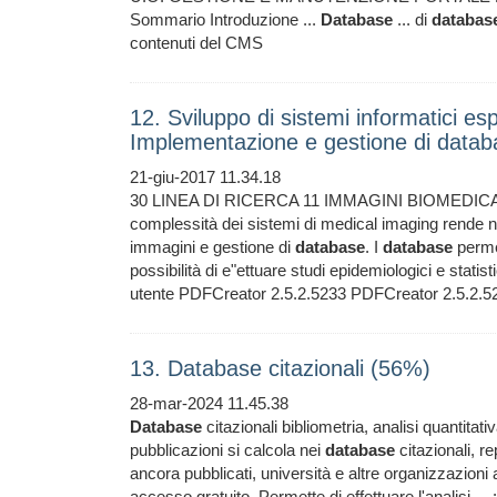
Sommario Introduzione ...
Database
... di
databas
contenuti del CMS
12. Sviluppo di sistemi informatici esp
Implementazione e gestione di datab
21-giu-2017 11.34.18
30 LINEA DI RICERCA 11 IMMAGINI BIOMEDICALI Qu
complessità dei sistemi di medical imaging rende nec
immagini e gestione di
database
. I
database
permet
possibilità di e"ettuare studi epidemiologici e statisti
utente PDFCreator 2.5.2.5233 PDFCreator 2.5.2.5
13. Database citazionali (56%)
28-mar-2024 11.45.38
Database
citazionali bibliometria, analisi quantitativ
pubblicazioni si calcola nei
database
citazionali, rep
ancora pubblicati, università e altre organizzazioni
accesso gratuito. Permette di effettuare l'analisi ... 