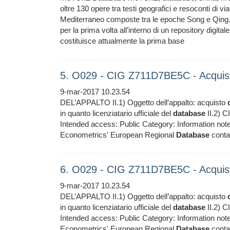
oltre 130 opere tra testi geografici e resoconti di vi
Mediterraneo composte tra le epoche Song e Qing. Ta
per la prima volta all’interno di un repository digital
costituisce attualmente la prima base
5. O029 - CIG Z711D7BE5C - Acquis
9-mar-2017 10.23.54
DEL’APPALTO II.1) Oggetto dell’appalto: acquisto
in quanto licenziatario ufficiale del
database
II.2) 
Intended access: Public Category: Information no
Econometrics' European Regional
Database
contai
6. O029 - CIG Z711D7BE5C - Acquis
9-mar-2017 10.23.54
DEL’APPALTO II.1) Oggetto dell’appalto: acquisto
in quanto licenziatario ufficiale del
database
II.2) 
Intended access: Public Category: Information no
Econometrics' European Regional
Database
contai