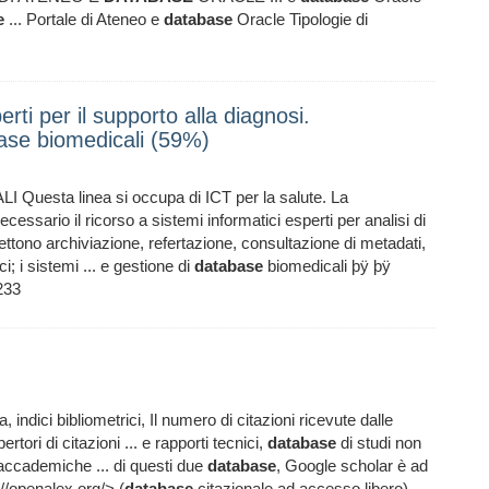
e
... Portale di Ateneo e
database
Oracle Tipologie di
erti per il supporto alla diagnosi.
ase biomedicali (59%)
esta linea si occupa di ICT per la salute. La
essario il ricorso a sistemi informatici esperti per analisi di
tono archiviazione, refertazione, consultazione di metadati,
ci; i sistemi ... e gestione di
database
biomedicali þÿ þÿ
233
a, indici bibliometrici, Il numero di citazioni ricevute dalle
ertori di citazioni ... e rapporti tecnici,
database
di studi non
 accademiche ... di questi due
database
, Google scholar è ad
://openalex.org/> (
database
citazionale ad accesso libero)