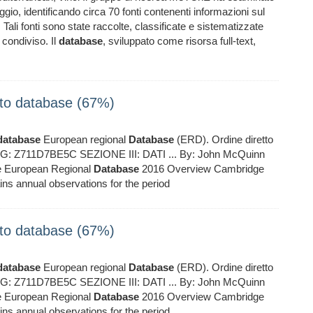
aggio, identificando circa 70 fonti contenenti informazioni sul
li fonti sono state raccolte, classificate e sistematizzate
e condiviso. Il
database
, sviluppato come risorsa full-text,
to database (67%)
database
European regional
Database
(ERD). Ordine diretto
CIG: Z711D7BE5C SEZIONE III: DATI ... By: John McQuinn
te European Regional
Database
2016 Overview Cambridge
ns annual observations for the period
to database (67%)
database
European regional
Database
(ERD). Ordine diretto
CIG: Z711D7BE5C SEZIONE III: DATI ... By: John McQuinn
te European Regional
Database
2016 Overview Cambridge
ns annual observations for the period