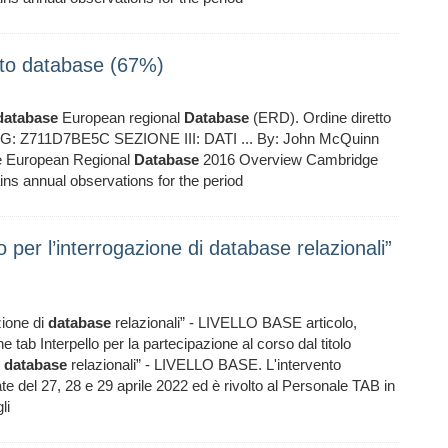
to database (67%)
database
European regional
Database
(ERD). Ordine diretto
CIG: Z711D7BE5C SEZIONE III: DATI ... By: John McQuinn
te European Regional
Database
2016 Overview Cambridge
ns annual observations for the period
per l’interrogazione di database relazionali”
zione di
database
relazionali” - LIVELLO BASE articolo,
e tab Interpello per la partecipazione al corso dal titolo
i
database
relazionali” - LIVELLO BASE. L'intervento
ate del 27, 28 e 29 aprile 2022 ed è rivolto al Personale TAB in
li