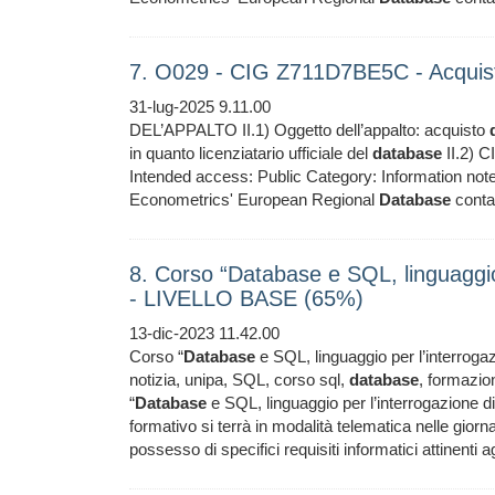
7. O029 - CIG Z711D7BE5C - Acquis
31-lug-2025 9.11.00
DEL’APPALTO II.1) Oggetto dell’appalto: acquisto
in quanto licenziatario ufficiale del
database
II.2) 
Intended access: Public Category: Information no
Econometrics' European Regional
Database
contai
8. Corso “Database e SQL, linguaggio 
- LIVELLO BASE (65%)
13-dic-2023 11.42.00
Corso “
Database
e SQL, linguaggio per l’interroga
notizia, unipa, SQL, corso sql,
database
, formazion
“
Database
e SQL, linguaggio per l’interrogazione d
formativo si terrà in modalità telematica nelle giorn
possesso di specifici requisiti informatici attinenti ag