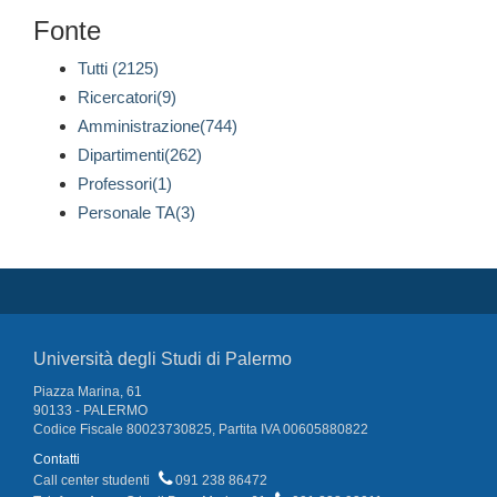
Fonte
Tutti (2125)
Ricercatori(9)
Amministrazione(744)
Dipartimenti(262)
Professori(1)
Personale TA(3)
Università degli Studi di Palermo
Piazza Marina, 61
90133 - PALERMO
Codice Fiscale 80023730825, Partita IVA 00605880822
Contatti
Call center studenti
091 238 86472