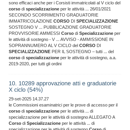
sono efficaci anche per i Corsisti immatricolati al V ciclo del
corso
di
specializzazione
per le attività ... 26/01/2021
SECONDO SCORRIMENTO GRADUATORIE
IMMATRICOLAZIONE
CORSO
DI
SPECIALIZZAZIONE
SOSTEGNO V ... PUBBLICAZIONE GRADUATORIE
PROVVISORIE AMMESSI
Corso
di
Specializzazione
per
le attività di sostegno - V ... AVVISO - AMMISSIONE IN
SOPRANNUMERO AL V CICLO del
CORSO
DI
SPECIALIZZAZIONE
PER IL SOSTEGNO – tutti ... del
corso
di
specializzazione
per le attività di sostegno, a.a.
2019-2020, per tutti gli ordini
10. 10289 approvazione atti e graduatorie
X ciclo (54%)
29-set-2025 14.37.27
le Commissioni esaminatrici per le prove di accesso per il
corso
di
specializzazione
per le attività ... di
specializzazione per le attività di sostegno ALLEGATO A
Corso
di
Specializzazione
per le attività ... di
specializzazione per le attività di sostegno
Corso
di