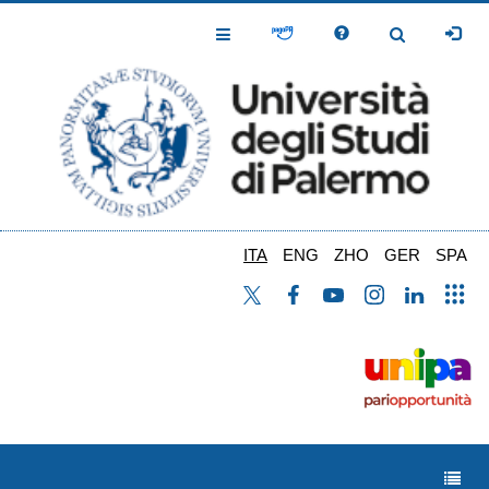
Salta
al
Toggle
Toggle
contenuto
Navigation
Navigation
principale
ITA
ENG
ZHO
GER
SPA