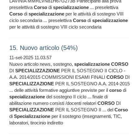
LAVINIA MMRLVN81H67G273B Partecipanti alla prova
preselettiva
Corso
di
specializzazione
... preselettiva
Corso
di
specializzazione
per le attività di sostegno VIII
ciclo secondaria ... preselettiva
Corso
di
specializzazione
per le attività di sostegno VIII ciclo secondaria
15. Nuovo articolo (54%)
11-set-2025 11.03.57
Nuovo articolo news, sostegno,
specializzazione
CORSO
DI
SPECIALIZZAZIONE
PER IL SOSTEGNO II CICLO -
A.A. 2014/2015 COMMISSIONI ESAMI FINALI
CORSO
DI
SPECIALIZZAZIONE
PER IL SOSTEGNO A.A. 2014-2015
... delle attività formative aggiuntive previste per il
corso
di
specializzazione
del sostegno II ciclo ... finale di
abilitazione numero corsisti /docenti relatori
CORSO
DI
SPECIALIZZAZIONE
PER IL SOSTEGNO II ... del
Corso
di
Specializzazione
per il sostegno (insegnamenti, TIC,
laboratori, tirocinio indiretto