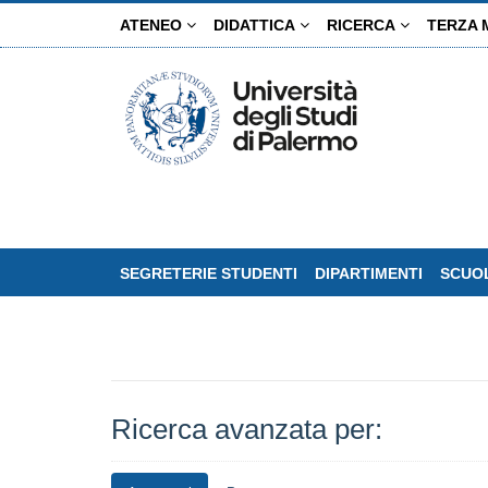
Salta
ATENEO
DIDATTICA
RICERCA
TERZA 
al
contenuto
principale
SEGRETERIE STUDENTI
DIPARTIMENTI
SCUOL
Ricerca avanzata per: