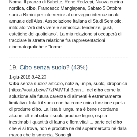
Noma, Il pranzo di Babette, René Redzepi, Nuova cucina
nordica,
cibo
, Francesco Mangiapane, Sabato 5 Ottobre,
sarò a Rimini per intervenire al convegno internazionale
annuale dell'Aiss, Associazione Italiana di Studi Semiotici,
intitolato "Arti del vivere e semiotica: tendenze, gusti,
estetiche del quotidiano". La mia relazione si occuperà di
tracciare la stretta relazione fra rappresentazioni
cinematografiche e "forme
19. Cibo senza suolo? (43%)
1-giu-2018 8.42.20
Cibo
senza suolo? articolo, notizia, unipa, suolo, idroponica
[https://youtu.be/w77zPAtVTuI Bean ... del
cibo
come la
soluzione alla futura carenza di alimenti è estremamente
limitativo. Infatti il suolo non ha come unica funzione quella
di produrre
cibo
. La lista è lunga, ma è bene ricordarne
alcune: oltre al
cibo
il suolo produce legno, ospita
inestimabili quantità di fauna e flora vitali ... parte del
cibo
che vi si trova, non è prodotta né dal supermercato né dalla
marca che lo smercia. Sono gli