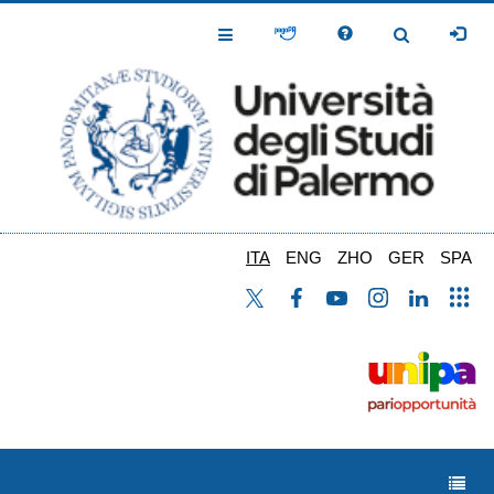
Salta
al
Toggle
Toggle
contenuto
Navigation
Navigation
principale
ITA
ENG
ZHO
GER
SPA