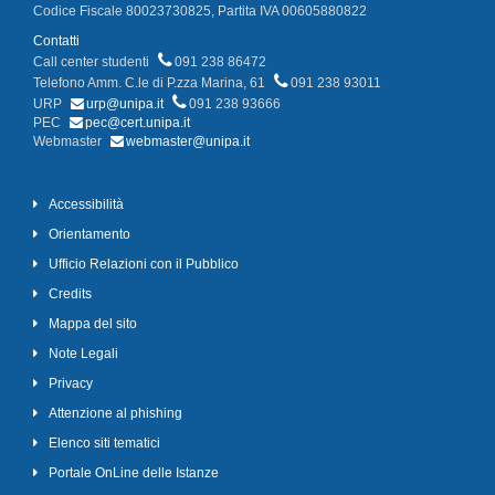
Codice Fiscale 80023730825, Partita IVA 00605880822
Contatti
Call center studenti
091 238 86472
Telefono Amm. C.le di P.zza Marina, 61
091 238 93011
URP
urp@unipa.it
091 238 93666
PEC
pec@cert.unipa.it
Webmaster
webmaster@unipa.it
Accessibilità
Orientamento
Ufficio Relazioni con il Pubblico
Credits
Mappa del sito
Note Legali
Privacy
Attenzione al phishing
Elenco siti tematici
Portale OnLine delle Istanze