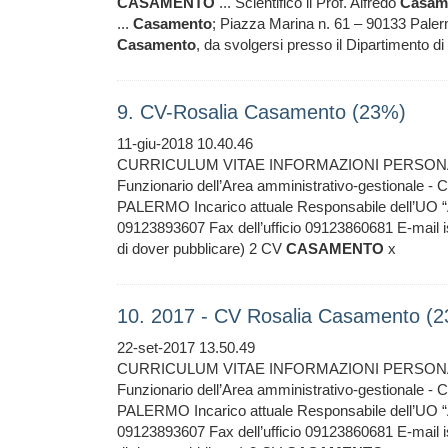
CASAMENTO
... Scientifico il Prof. Alfredo
Casam
...
Casamento
; Piazza Marina n. 61 – 90133 Palerm
Casamento
, da svolgersi presso il Dipartimento di
9. CV-Rosalia Casamento (23%)
11-giu-2018 10.40.46
CURRICULUM VITAE INFORMAZIONI PERSON
Funzionario dell’Area amministrativo-gestionale
PALERMO Incarico attuale Responsabile dell’UO “Acq
09123893607 Fax dell’ufficio 09123860681 E-mail isti
di dover pubblicare) 2 CV
CASAMENTO
x
10. 2017 - CV Rosalia Casamento (
22-set-2017 13.50.49
CURRICULUM VITAE INFORMAZIONI PERSON
Funzionario dell’Area amministrativo-gestionale
PALERMO Incarico attuale Responsabile dell’UO “Acq
09123893607 Fax dell’ufficio 09123860681 E-mail isti