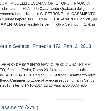
UM’. MODELLI DECLAMATORI E TOPOI TRAGICI A
lebre assun- 96 Alfredo
Casamento
Qualcosa del genere si
e connotazioni politiche, in G. PETRONE – A.
CASAMENTO
bblica e primo impero, in PETRONE –
CASAMENTO
, op. cit., pp.
SAMENTO
, Le mani del- l’eroe: in nota a Sen. Contr. 1, 4, in
nota a Seneca, Phaedra 472_Pan_2_2013
5 ALFREDO
CASAMENTO
NAVI O PESCI? UNA NOTA A
TO
, Seneca, Fedra, Roma 2011) sia sotteso un giudizio
rno 14-10-2014 12:18 Pagina 86 86 Alfredo
Casamento
ralità
Alfredo
Casamento
Excedat agedum rebus humanis Venus,
 2.2013_interno 14-10-2014 12:18 Pagina 90 90 Alfredo
Casamento (37%)