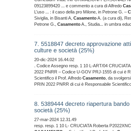
09123899420 ... e commento a cura di Alfredo
Cas
L’uso ... : il caso della pro Milone, in Petrone G. –
C
Siviglia, in Bisanti A,
Casamento
A. (a cura di), Res
Petrone G.,
Casamento
A., Studia... in umbra educa
7. 5518847 decreto approvazione atti
culture e società (25%)
20-dic-2024 16.44.02
. Codice Assegno resp. 1 10 L-ART/04 CRUCIAT
2022 PNRR – Codice U-GOV PRJ-1555 di cui è Respo
Scientifico il Prof. Alfredo
Casamento
, da svolgersi
PRIN 2022 PNRR di cui è Responsabile Scientifico 
8. 5389444 decreto riapertura bando 
società (25%)
27-mar-2024 12.31.49
resp. resp. 1 10 L- CRUCIATA Roberta P2022XN