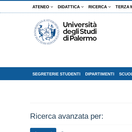
Salta
ATENEO
DIDATTICA
RICERCA
TERZA 
al
contenuto
principale
SEGRETERIE STUDENTI
DIPARTIMENTI
SCUOL
Ricerca avanzata per: