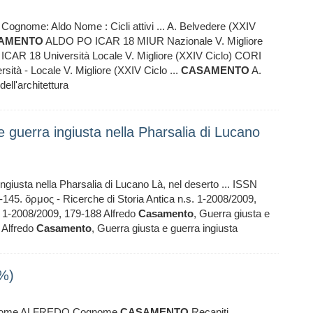
Cognome: Aldo Nome : Cicli attivi ... A. Belvedere (XXIV
AMENTO
ALDO PO ICAR 18 MIUR Nazionale V. Migliore
AR 18 Università Locale V. Migliore (XXIV Ciclo) CORI
tà - Locale V. Migliore (XXIV Ciclo ...
CASAMENTO
A.
ell'architettura
 guerra ingiusta nella Pharsalia di Lucano
ngiusta nella Pharsalia di Lucano Là, nel deserto ... ISSN
3-145. ὅρμος - Ricerche di Storia Antica n.s. 1-2008/2009,
.s. 1-2008/2009, 179-188 Alfredo
Casamento
, Guerra giusta e
8 Alfredo
Casamento
, Guerra giusta e guerra ingiusta
8%)
 Nome ALFREDO Cognome
CASAMENTO
Recapiti