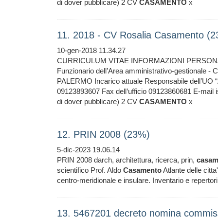
di dover pubblicare) 2 CV
CASAMENTO
x
11. 2018 - CV Rosalia Casamento (
10-gen-2018 11.34.27
CURRICULUM VITAE INFORMAZIONI PERSON
Funzionario dell’Area amministrativo-gestionale
PALERMO Incarico attuale Responsabile dell’UO “Acq
09123893607 Fax dell’ufficio 09123860681 E-mail isti
di dover pubblicare) 2 CV
CASAMENTO
x
12. PRIN 2008 (23%)
5-dic-2023 19.06.14
PRIN 2008 darch, architettura, ricerca, prin,
casam
scientifico Prof. Aldo
Casamento
Atlante delle citta
centro-meridionale e insulare. Inventario e rep
13. 5467201 decreto nomina commissi