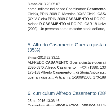
8-mar-2013 23.05.07
come indicato nel bando Coordinatore
Casamento
Ciclo)), PRIN 2008 C. Messina (XXIV Ciclo).
CAS
(XXIV Ciclo) PRIN 2008
CASAMENTO
ALDO PO IC
Azione D
CASAMENTO
ALDO PO ICAR 18 Universi
(2008). Un percorso come metodo: storia dell'arte, d
5. Alfredo Casamento Guerra giusta e
(35%)
8-mar-2013 22.33.11
ALFREDO
CASAMENTO
Guerra giusta e guerra i
2036-587X Alfredo
Casamento
... -XXI (1988), 13
179-188 Alfredo
Casamento
... di Storia Antica n
guerra ingiusta ... Antica n.s. 1-2008/2009, 179-18
6. curriculum Alfredo Casamento (2
25-ott-2016 13.08.46
Curriculum Vitae INFORMAZIONI PERSONALI