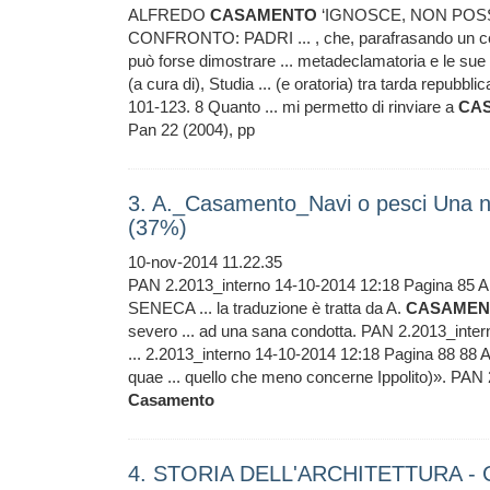
ALFREDO
CASAMENTO
‘IGNOSCE, NON POSS
CONFRONTO: PADRI ... , che, parafrasando un ce
può forse dimostrare ... metadeclamatoria e le su
(a cura di), Studia ... (e oratoria) tra tarda repu
101-123. 8 Quanto ... mi permetto di rinviare a
CA
Pan 22 (2004), pp
3. A._Casamento_Navi o pesci Una 
(37%)
10-nov-2014 11.22.35
PAN 2.2013_interno 14-10-2014 12:18 Pagina 8
SENECA ... la traduzione è tratta da A.
CASAMEN
severo ... ad una sana condotta. PAN 2.2013_inte
... 2.2013_interno 14-10-2014 12:18 Pagina 88 88 
quae ... quello che meno concerne Ippolito)». PAN
Casamento
4. STORIA DELL'ARCHITETTURA - 