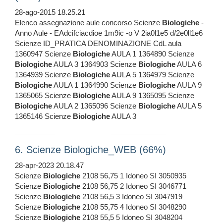
28-ago-2015 18.25.21
Elenco assegnazione aule concorso Scienze
Biologiche
-
Anno Aule - EAdcifciacdioe 1m9ic -o V 2ia0l1e5 d/2e0ll1e6
Scienze ID_PRATICA DENOMINAZIONE CdL aula
1360947 Scienze
Biologiche
AULA 1 1364890 Scienze
Biologiche
AULA 3 1364903 Scienze
Biologiche
AULA 6
1364939 Scienze
Biologiche
AULA 5 1364979 Scienze
Biologiche
AULA 1 1364990 Scienze
Biologiche
AULA 9
1365065 Scienze
Biologiche
AULA 9 1365095 Scienze
Biologiche
AULA 2 1365096 Scienze
Biologiche
AULA 5
1365146 Scienze
Biologiche
AULA 3
6. Scienze Biologiche_WEB (66%)
28-apr-2023 20.18.47
Scienze
Biologiche
2108 56,75 1 Idoneo SI 3050935
Scienze
Biologiche
2108 56,75 2 Idoneo SI 3046771
Scienze
Biologiche
2108 56,5 3 Idoneo SI 3047919
Scienze
Biologiche
2108 55,75 4 Idoneo SI 3048290
Scienze
Biologiche
2108 55,5 5 Idoneo SI 3048204