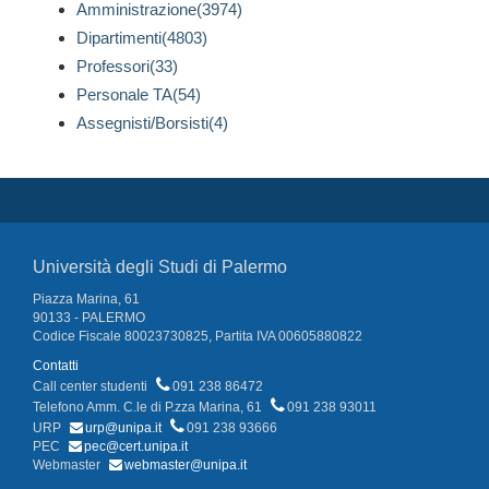
Amministrazione(3974)
Dipartimenti(4803)
Professori(33)
Personale TA(54)
Assegnisti/Borsisti(4)
Università degli Studi di Palermo
Piazza Marina, 61
90133 - PALERMO
Codice Fiscale 80023730825, Partita IVA 00605880822
Contatti
Call center studenti
091 238 86472
Telefono Amm. C.le di P.zza Marina, 61
091 238 93011
URP
urp@unipa.it
091 238 93666
PEC
pec@cert.unipa.it
Webmaster
webmaster@unipa.it