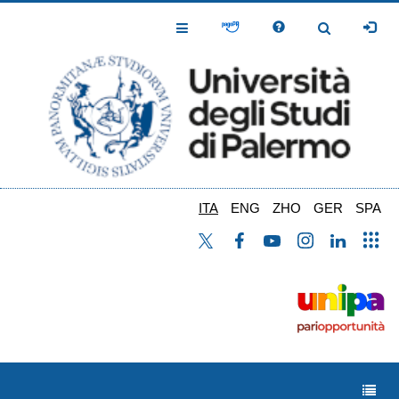
Salta
al
Toggle
Toggle
contenuto
Navigation
Navigation
principale
ITA
ENG
ZHO
GER
SPA