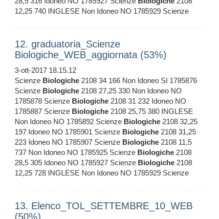
28,5 316 Idoneo NO 1785927 Scienze
Biologiche
2108
12,25 740 INGLESE Non Idoneo NO 1785929 Scienze
12. graduatoria_Scienze
Biologiche_WEB_aggiornata (53%)
3-ott-2017 18.15.12
Scienze
Biologiche
2108 34 166 Non Idoneo SI 1785876
Scienze
Biologiche
2108 27,25 330 Non Idoneo NO
1785878 Scienze
Biologiche
2108 31 232 Idoneo NO
1785887 Scienze
Biologiche
2108 25,75 380 INGLESE
Non Idoneo NO 1785892 Scienze
Biologiche
2108 32,25
197 Idoneo NO 1785901 Scienze
Biologiche
2108 31,25
223 Idoneo NO 1785907 Scienze
Biologiche
2108 11,5
737 Non Idoneo NO 1785925 Scienze
Biologiche
2108
28,5 305 Idoneo NO 1785927 Scienze
Biologiche
2108
12,25 728 INGLESE Non Idoneo NO 1785929 Scienze
13. Elenco_TOL_SETTEMBRE_10_WEB
(50%)