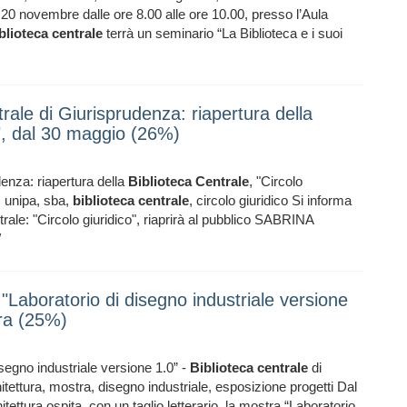
20 novembre dalle ore 8.00 alle ore 10.00, presso l’Aula
blioteca
centrale
terrà un seminario “La Biblioteca e i suoi
rale di Giurisprudenza: riapertura della
o", dal 30 maggio (26%)
denza: riapertura della
Biblioteca
Centrale
, "Circolo
, unipa, sba,
biblioteca
centrale
, circolo giuridico Si informa
rale: "Circolo giuridico", riaprirà al pubblico SABRINA
/
"Laboratorio di disegno industriale versione
ura (25%)
segno industriale versione 1.0” -
Biblioteca
centrale
di
itettura, mostra, disegno industriale, esposizione progetti Dal
tettura ospita, con un taglio letterario, la mostra “Laboratorio