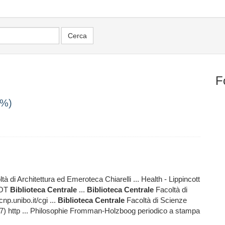
F
0%)
tà di Architettura ed Emeroteca Chiarelli ... Health - Lippincott
MOT
Biblioteca
Centrale
...
Biblioteca
Centrale
Facoltà di
np.unibo.it/cgi ...
Biblioteca
Centrale
Facoltà di Scienze
7) http ... Philosophie Fromman-Holzboog periodico a stampa