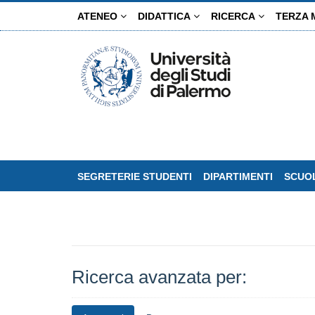
Salta
ATENEO
DIDATTICA
RICERCA
TERZA 
al
contenuto
principale
SEGRETERIE STUDENTI
DIPARTIMENTI
SCUOL
Ricerca avanzata per: