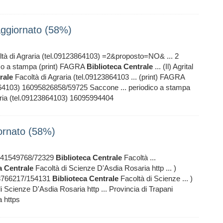
aggiornato (58%)
tà di Agraria (tel.09123864103) =2&proposto=NO& ... 2
ico a stampa (print) FAGRA
Biblioteca
Centrale
... (Il) Agrital
rale
Facoltà di Agraria (tel.09123864103 ... (print) FAGRA
864103) 16095826858/59725 Saccone ... periodico a stampa
aria (tel.09123864103) 16095994404
iornato (58%)
8841549768/72329
Biblioteca
Centrale
Facoltà ...
a
Centrale
Facoltà di Scienze D'Asdia Rosaria http ... )
03766217/154131
Biblioteca
Centrale
Facoltà di Scienze ... )
i Scienze D'Asdia Rosaria http ... Provincia di Trapani
 https