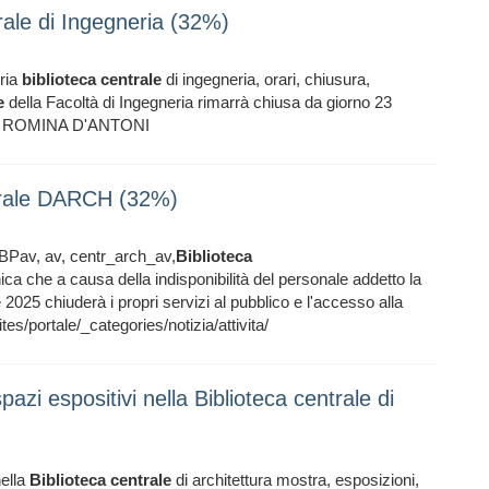
rale di Ingegneria (32%)
ria
biblioteca
centrale
di ingegneria, orari, chiusura,
e
della Facoltà di Ingegneria rimarrà chiusa da giorno 23
ome ROMINA D'ANTONI
ntrale DARCH (32%)
av, av, centr_arch_av,
Biblioteca
ica che a causa della indisponibilità del personale addetto la
 2025 chiuderà i propri servizi al pubblico e l'accesso alla
s/portale/_categories/notizia/attivita/
azi espositivi nella Biblioteca centrale di
nella
Biblioteca
centrale
di architettura mostra, esposizioni,