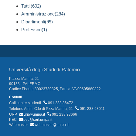
Tutti (602)
Amministrazione(284)
Dipartimenti(99)
Professori(1)
Università degli Studi di Palermo
Piazza Marina, 61
90133 - PALERMO
Codice Fiscale 80023730825, Partita IVA 00605880822
Contatti
Call center studenti
091 238 86472
Telefono Amm. C.le di P.zza Marina, 61
091 238 93011
URP
urp@unipa.it
091 238 93666
PEC
pec@cert.unipa.it
Webmaster
webmaster@unipa.it