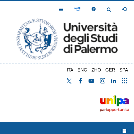
Salta
al
Toggle
Toggle
contenuto
Navigation
Navigation
principale
ITA
ENG
ZHO
GER
SPA