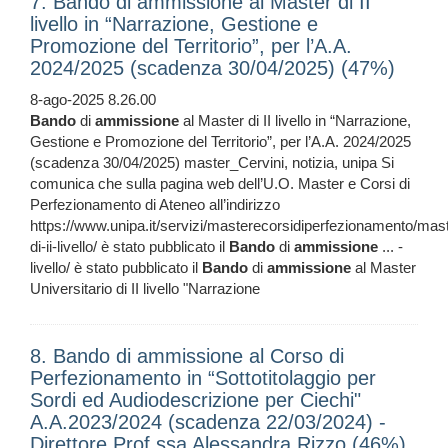
7. Bando di ammissione al Master di II
livello in “Narrazione, Gestione e
Promozione del Territorio”, per l’A.A.
2024/2025 (scadenza 30/04/2025) (47%)
8-ago-2025 8.26.00
Bando
di
ammissione
al Master di II livello in “Narrazione,
Gestione e Promozione del Territorio”, per l’A.A. 2024/2025
(scadenza 30/04/2025) master_Cervini, notizia, unipa Si
comunica che sulla pagina web dell’U.O. Master e Corsi di
Perfezionamento di Ateneo all’indirizzo
https://www.unipa.it/servizi/masterecorsidiperfezionamento/mas
di-ii-livello/ è stato pubblicato il
Bando
di
ammissione
... -
livello/ è stato pubblicato il
Bando
di
ammissione
al Master
Universitario di II livello "Narrazione
8. Bando di ammissione al Corso di
Perfezionamento in “Sottotitolaggio per
Sordi ed Audiodescrizione per Ciechi"
A.A.2023/2024 (scadenza 22/03/2024) -
Direttore Prof.ssa Alessandra Rizzo (46%)