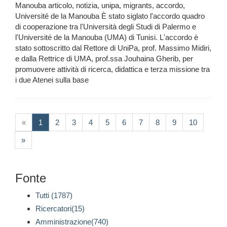
Manouba articolo, notizia, unipa, migrants, accordo,
Université de la Manouba È stato siglato l'accordo quadro
di cooperazione tra l'Università degli Studi di Palermo e
l'Université de la Manouba (UMA) di Tunisi. L'accordo è
stato sottoscritto dal Rettore di UniPa, prof. Massimo Midiri,
e dalla Rettrice di UMA, prof.ssa Jouhaina Gherib, per
promuovere attività di ricerca, didattica e terza missione tra
i due Atenei sulla base
(current)
«
1
2
3
4
5
6
7
8
9
10
»
Fonte
Tutti (1787)
Ricercatori(15)
Amministrazione(740)