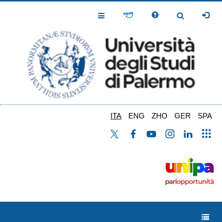
Salta
al
Toggle
Toggle
contenuto
Navigation
Navigation
principale
ITA
ENG
ZHO
GER
SPA