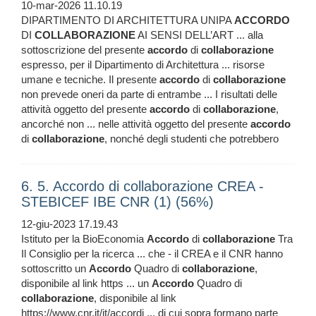
10-mar-2026 11.10.19
DIPARTIMENTO DI ARCHITETTURA UNIPA
ACCORDO
DI
COLLABORAZIONE
AI SENSI DELL’ART ... alla
sottoscrizione del presente
accordo
di
collaborazione
espresso, per il Dipartimento di Architettura ... risorse
umane e tecniche. Il presente
accordo
di
collaborazione
non prevede oneri da parte di entrambe ... I risultati delle
attività oggetto del presente
accordo
di
collaborazione
,
ancorché non ... nelle attività oggetto del presente
accordo
di
collaborazione
, nonché degli studenti che potrebbero
6. 5. Accordo di collaborazione CREA -
STEBICEF IBE CNR (1) (56%)
12-giu-2023 17.19.43
Istituto per la BioEconomia
Accordo
di
collaborazione
Tra
Il Consiglio per la ricerca ... che - il CREA e il CNR hanno
sottoscritto un
Accordo
Quadro di
collaborazione
,
disponibile al link https ... un
Accordo
Quadro di
collaborazione
, disponibile al link
https://www.cnr.it/it/accordi ... di cui sopra formano parte