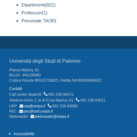
Dipartimenti(821)
Professori(1)
Personale TA(40)
Università degli Studi di Palermo
Piazza Marina, 61
90133 - PALERMO
Codice Fiscale 80023730825, Partita IVA 00605880822
Contatti
Call center studenti
091 238 86472
Telefono Amm. C.le di P.zza Marina, 61
091 238 93011
URP
urp@unipa.it
091 238 93666
PEC
pec@cert.unipa.it
Webmaster
webmaster@unipa.it
Accessibilità