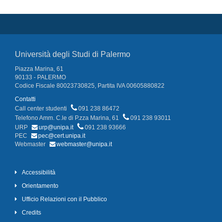
Università degli Studi di Palermo
Piazza Marina, 61
90133 - PALERMO
Codice Fiscale 80023730825, Partita IVA 00605880822
Contatti
Call center studenti
091 238 86472
Telefono Amm. C.le di P.zza Marina, 61
091 238 93011
URP
urp@unipa.it
091 238 93666
PEC
pec@cert.unipa.it
Webmaster
webmaster@unipa.it
Accessibilità
Orientamento
Ufficio Relazioni con il Pubblico
Credits