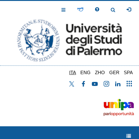
Salta
al
Toggle
Toggle
contenuto
Navigation
Navigation
principale
ITA
ENG
ZHO
GER
SPA