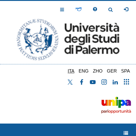
Salta
al
Toggle
Toggle
contenuto
Navigation
Navigation
principale
ITA
ENG
ZHO
GER
SPA