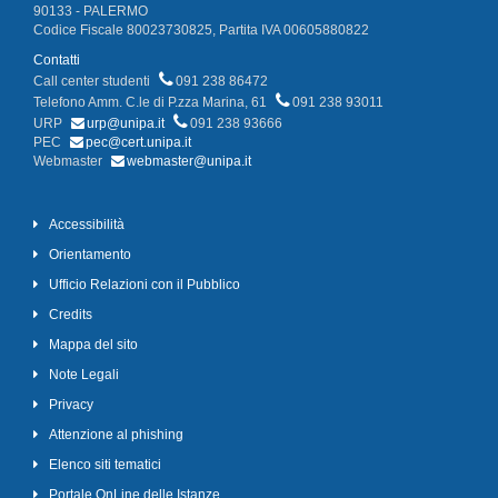
90133 - PALERMO
Codice Fiscale 80023730825, Partita IVA 00605880822
Contatti
Call center studenti
091 238 86472
Telefono Amm. C.le di P.zza Marina, 61
091 238 93011
URP
urp@unipa.it
091 238 93666
PEC
pec@cert.unipa.it
Webmaster
webmaster@unipa.it
Accessibilità
Orientamento
Ufficio Relazioni con il Pubblico
Credits
Mappa del sito
Note Legali
Privacy
Attenzione al phishing
Elenco siti tematici
Portale OnLine delle Istanze