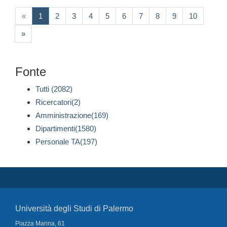
(current)
«
1
2
3
4
5
6
7
8
9
10
»
Fonte
Tutti (2082)
Ricercatori(2)
Amministrazione(169)
Dipartimenti(1580)
Personale TA(197)
Università degli Studi di Palermo
Piazza Marina, 61