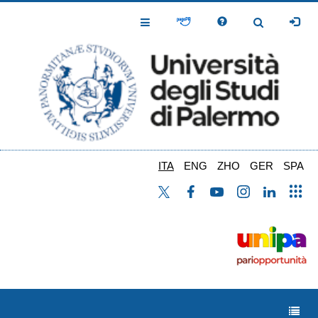
Salta
al
Toggle
Toggle
contenuto
Navigation
Navigation
principale
ITA
ENG
ZHO
GER
SPA