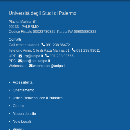
Università degli Studi di Palermo
Piazza Marina, 61
90133 - PALERMO
Codice Fiscale 80023730825, Partita IVA 00605880822
Contatti
Call center studenti
091 238 86472
Telefono Amm. C.le di P.zza Marina, 61
091 238 93011
URP
urp@unipa.it
091 238 93666
PEC
pec@cert.unipa.it
Webmaster
webmaster@unipa.it
Accessibilità
Orientamento
Ufficio Relazioni con il Pubblico
Credits
Mappa del sito
Note Legali
Privacy