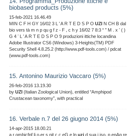
14. Programma_Produzione ittiche e
biobased products (5%)
15-feb-2021 16.46.49
MIN C F H GY 16/02 3 L ’ A R T E D S P O
UZI
N CH B dal
bio vers tà m n p qu g f z - F , c h y 16/02 7 8:3 “ ” M . x ' ( )
G 4 ʼ L ’ A R T E D S P O 9 produzioni ittiche locandina
Adobe Illustrator CS6 (Windows) 3-Heights(TM) PDF
Security Shell 4.8.25.2 (http://www.pdf-tools.com) / pdcat
(www.pdf-tools.com)
15. Antonino Maurizio Vaccaro (5%)
26-feb-2016 13.19.30
by
UZI
(Italian Zoological Union), entitled “Amphipod
Crustacean taxonomy”, with practical
16. Verbale n.7 del 26 giugno 2014 (5%)
14-apr-2015 18.00.21
a r ombicfpf li o.er s nit c c eG e ln
uzi
d sua i iso. p enAp re