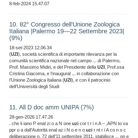
8-feb-2024 15.47.07
10. 82° Congresso dell’Unione Zoologica
Italiana |Palermo 19—22 Settembre 2023|
(9%)
18-set-2023 12.06.34
(
UZI
), società scientifica di importante rilevanza per la
comunità scientifica nazionale nel campo ... di Palermo,
Prof. Massimo Midiri, e del Presidente della
UZI
, Prof.ssa
Cristina Giacoma, e l’inaugural ... in collaborazione con
l’Unione Zoologica Italiana (
UZI
), e con il patrocinio
dell’Università degli Studi
11. All D doc amm UNIPA (7%)
28-gen-2026 17.47.26
. che li iano P enal zi o a N one
uzi
cor t r i n A – ,APN to va
ppr o a dall’Autorità enal az i N o e n o
uzi
r nt r i A co n o c
deliberazione n. 72 dell’11 settembre 2011, stabilisce ... on e