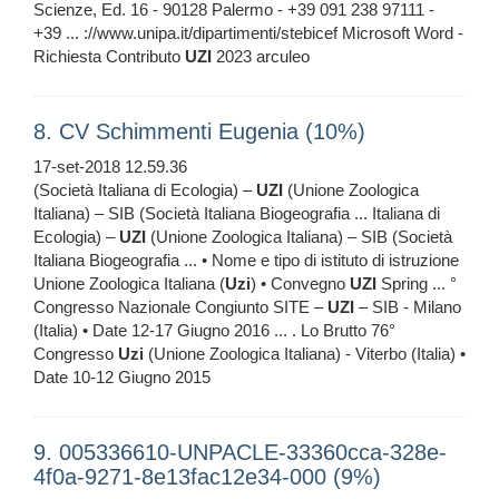
Scienze, Ed. 16 - 90128 Palermo - +39 091 238 97111 -
+39 ... ://www.unipa.it/dipartimenti/stebicef Microsoft Word -
Richiesta Contributo
UZI
2023 arculeo
8. CV Schimmenti Eugenia (10%)
17-set-2018 12.59.36
(Società Italiana di Ecologia) –
UZI
(Unione Zoologica
Italiana) – SIB (Società Italiana Biogeografia ... Italiana di
Ecologia) –
UZI
(Unione Zoologica Italiana) – SIB (Società
Italiana Biogeografia ... • Nome e tipo di istituto di istruzione
Unione Zoologica Italiana (
Uzi
) • Convegno
UZI
Spring ... °
Congresso Nazionale Congiunto SITE –
UZI
– SIB - Milano
(Italia) • Date 12-17 Giugno 2016 ... . Lo Brutto 76°
Congresso
Uzi
(Unione Zoologica Italiana) - Viterbo (Italia) •
Date 10-12 Giugno 2015
9. 005336610-UNPACLE-33360cca-328e-
4f0a-9271-8e13fac12e34-000 (9%)