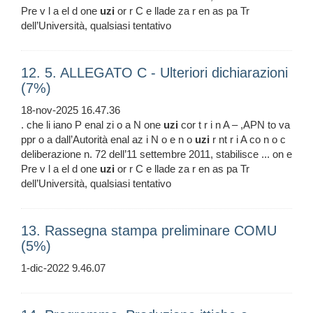
Pre v l a el d one
uzi
or r C e llade za r en as pa Tr
dell’Università, qualsiasi tentativo
12. 5. ALLEGATO C - Ulteriori dichiarazioni
(7%)
18-nov-2025 16.47.36
. che li iano P enal zi o a N one
uzi
cor t r i n A – ,APN to va
ppr o a dall’Autorità enal az i N o e n o
uzi
r nt r i A co n o c
deliberazione n. 72 dell’11 settembre 2011, stabilisce ... on e
Pre v l a el d one
uzi
or r C e llade za r en as pa Tr
dell’Università, qualsiasi tentativo
13. Rassegna stampa preliminare COMU
(5%)
1-dic-2022 9.46.07