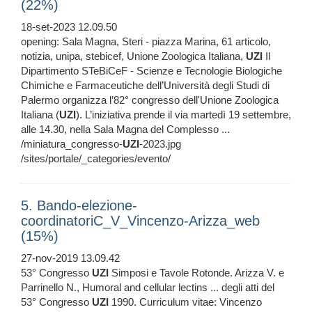
(22%)
18-set-2023 12.09.50
opening: Sala Magna, Steri - piazza Marina, 61 articolo,
notizia, unipa, stebicef, Unione Zoologica Italiana,
UZI
Il
Dipartimento STeBiCeF - Scienze e Tecnologie Biologiche
Chimiche e Farmaceutiche dell’Università degli Studi di
Palermo organizza l’82° congresso dell'Unione Zoologica
Italiana (
UZI
). L’iniziativa prende il via martedì 19 settembre,
alle 14.30, nella Sala Magna del Complesso ...
/miniatura_congresso-
UZI
-2023.jpg
/sites/portale/_categories/evento/
5. Bando-elezione-
coordinatoriC_V_Vincenzo-Arizza_web
(15%)
27-nov-2019 13.09.42
53° Congresso
UZI
Simposi e Tavole Rotonde. Arizza V. e
Parrinello N., Humoral and cellular lectins ... degli atti del
53° Congresso
UZI
1990. Curriculum vitae: Vincenzo