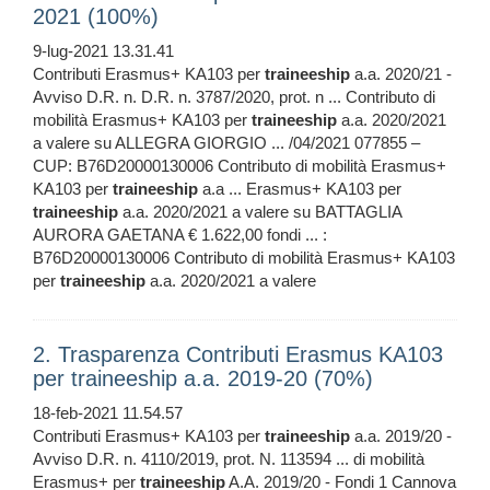
2021 (100%)
9-lug-2021 13.31.41
Contributi Erasmus+ KA103 per
traineeship
a.a. 2020/21 -
Avviso D.R. n. D.R. n. 3787/2020, prot. n ... Contributo di
mobilità Erasmus+ KA103 per
traineeship
a.a. 2020/2021
a valere su ALLEGRA GIORGIO ... /04/2021 077855 –
CUP: B76D20000130006 Contributo di mobilità Erasmus+
KA103 per
traineeship
a.a ... Erasmus+ KA103 per
traineeship
a.a. 2020/2021 a valere su BATTAGLIA
AURORA GAETANA € 1.622,00 fondi ... :
B76D20000130006 Contributo di mobilità Erasmus+ KA103
per
traineeship
a.a. 2020/2021 a valere
2. Trasparenza Contributi Erasmus KA103
per traineeship a.a. 2019-20 (70%)
18-feb-2021 11.54.57
Contributi Erasmus+ KA103 per
traineeship
a.a. 2019/20 -
Avviso D.R. n. 4110/2019, prot. N. 113594 ... di mobilità
Erasmus+ per
traineeship
A.A. 2019/20 - Fondi 1 Cannova