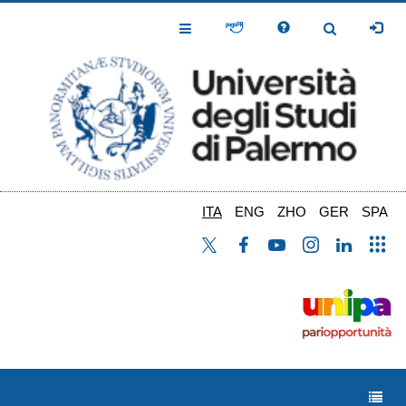
Salta
al
Toggle
Toggle
contenuto
Navigation
Navigation
principale
ITA
ENG
ZHO
GER
SPA