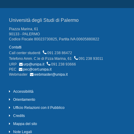
Università degli Studi di Palermo
Piazza Marina, 61
90133 - PALERMO
Codice Fiscale 80023730825, Partita IVA 00605880822
Contatti
Call center studenti
091 238 86472
Telefono Amm. C.le di P.zza Marina, 61
091 238 93011
URP
urp@unipa.it
091 238 93666
PEC
pec@cert.unipa.it
Webmaster
webmaster@unipa.it
Accessibilità
Orientamento
Ufficio Relazioni con il Pubblico
Credits
Mappa del sito
Note Legali