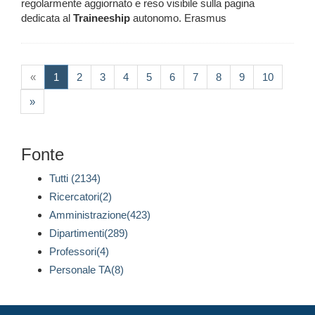
regolarmente aggiornato e reso visibile sulla pagina
dedicata al
Traineeship
autonomo. Erasmus
(current)
«
1
2
3
4
5
6
7
8
9
10
»
Fonte
Tutti (2134)
Ricercatori(2)
Amministrazione(423)
Dipartimenti(289)
Professori(4)
Personale TA(8)