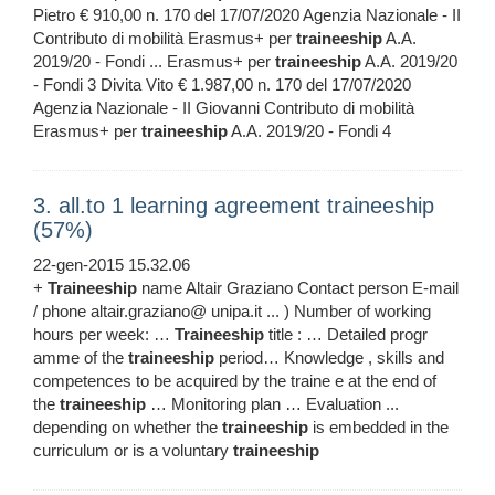
Pietro € 910,00 n. 170 del 17/07/2020 Agenzia Nazionale - II
Contributo di mobilità Erasmus+ per
traineeship
A.A.
2019/20 - Fondi ... Erasmus+ per
traineeship
A.A. 2019/20
- Fondi 3 Divita Vito € 1.987,00 n. 170 del 17/07/2020
Agenzia Nazionale - II Giovanni Contributo di mobilità
Erasmus+ per
traineeship
A.A. 2019/20 - Fondi 4
3. all.to 1 learning agreement traineeship
(57%)
22-gen-2015 15.32.06
+
Traineeship
name Altair Graziano Contact person E-mail
/ phone altair.graziano@ unipa.it ... ) Number of working
hours per week: …
Traineeship
title : … Detailed progr
amme of the
traineeship
period… Knowledge , skills and
competences to be acquired by the traine e at the end of
the
traineeship
… Monitoring plan … Evaluation ...
depending on whether the
traineeship
is embedded in the
curriculum or is a voluntary
traineeship