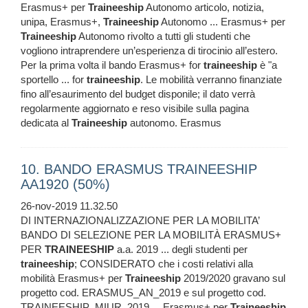
Erasmus+ per
Traineeship
Autonomo articolo, notizia,
unipa, Erasmus+,
Traineeship
Autonomo ... Erasmus+ per
Traineeship
Autonomo rivolto a tutti gli studenti che
vogliono intraprendere un’esperienza di tirocinio all’estero.
Per la prima volta il bando Erasmus+ for
traineeship
è "a
sportello ... for
traineeship
. Le mobilità verranno finanziate
fino all’esaurimento del budget disponile; il dato verrà
regolarmente aggiornato e reso visibile sulla pagina
dedicata al
Traineeship
autonomo. Erasmus
10. BANDO ERASMUS TRAINEESHIP
AA1920 (50%)
26-nov-2019 11.32.50
DI INTERNAZIONALIZZAZIONE PER LA MOBILITA’
BANDO DI SELEZIONE PER LA MOBILITÀ ERASMUS+
PER
TRAINEESHIP
a.a. 2019 ... degli studenti per
traineeship
; CONSIDERATO che i costi relativi alla
mobilità Erasmus+ per
Traineeship
2019/2020 gravano sul
progetto cod. ERASMUS_AN_2019 e sul progetto cod.
TRAINEESHIP_MIUR_2019 ... Erasmus+ per
Traineeship