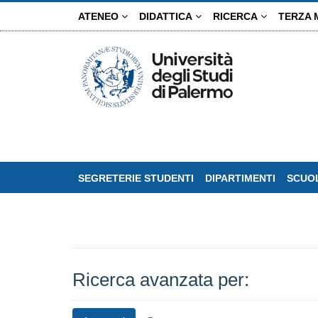
Salta
ATENEO
DIDATTICA
RICERCA
TERZA 
al
contenuto
principale
SEGRETERIE STUDENTI
DIPARTIMENTI
SCUOL
Ricerca avanzata per: