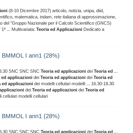
ioni
(8-10 Dicembre 2017) articolo, notizia, unipa, diid,
entifico, matematica, indam, rete italiana di approssimazione,
tto del "Gruppo Nazionale per il Calcolo Scientifico (GNCS)
1ª ... Multivariata:
Teoria
ed
Applicazioni
Dedicato a
ile BMMOL I ann1 (28%)
30-18.30 SNC SNC SNC
Teoria
ed
applicazioni
dei
Teoria
ed
...
ed
applicazioni
dei
Teoria
ed
applicazioni
dei
Teoria
ed
a
ed
applicazioni
dei modelli cellulari modelli ... 16.30-18.30
applicazioni
dei
Teoria
ed
applicazioni
dei
Teoria
ed
 cellulari modelli cellulari
ile BMMOL I ann1 (28%)
30-18.30 SNC SNC SNC
Teoria
ed
applicazioni
dei
Teoria
ed
...