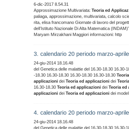
6-dic-2017 8.54.31
Approssimazione Multivariata:
Teoria
ed
Applicaz
paliaga, approssimazione, multivariata, calcolo sci
rita, elisa francomano Giornate di lavoro del proge
dell'Istituto Nazionale Di Alta Matematica (INDAM)" 
Maryam Mirzakhani Maggiori informazioni: http
3. calendario 20 periodo marzo-apr
24-giu-2014 18.16.48
del Genetica delle malattie del 16.30-18.30 16.
-18.30 16.30-18.30 16.30-18.30 16.30-18.30
Teoria
applicazioni
dei
Teoria
ed
applicazioni
dei
Teori
16.30-18.30
Teoria
ed
applicazioni
dei
Teoria
ed
applicazioni
dei
Teoria
ed
applicazioni
dei modelli
4. calendario 20 periodo marzo-apr
24-giu-2014 18.16.48
del Genetica delle malattie del 16.30-18.30 16.