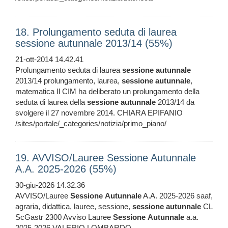
18. Prolungamento seduta di laurea
sessione autunnale 2013/14 (55%)
21-ott-2014 14.42.41
Prolungamento seduta di laurea
sessione
autunnale
2013/14 prolungamento, laurea,
sessione
autunnale
,
matematica Il CIM ha deliberato un prolungamento della
seduta di laurea della
sessione
autunnale
2013/14 da
svolgere il 27 novembre 2014. CHIARA EPIFANIO
/sites/portale/_categories/notizia/primo_piano/
19. AVVISO/Lauree Sessione Autunnale
A.A. 2025-2026 (55%)
30-giu-2026 14.32.36
AVVISO/Lauree
Sessione
Autunnale
A.A. 2025-2026 saaf,
agraria, didattica, lauree, sessione,
sessione
autunnale
CL
ScGastr 2300 Avviso Lauree
Sessione
Autunnale
a.a.
2025-2026 VALERIO LOMBARDO