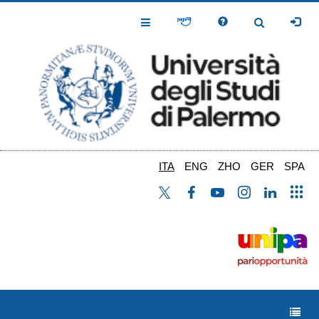
Salta
al
Toggle
Toggle
contenuto
Navigation
Navigation
principale
ITA
ENG
ZHO
GER
SPA