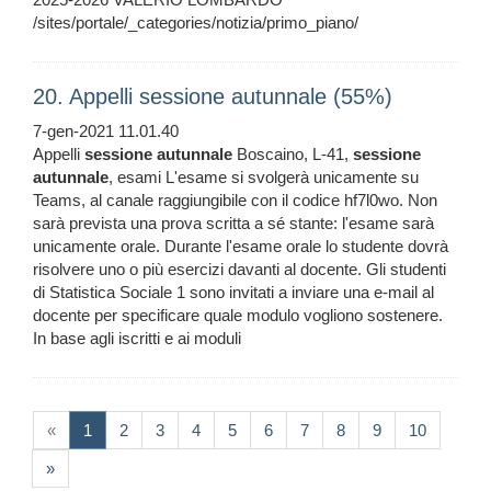
/sites/portale/_categories/notizia/primo_piano/
20. Appelli sessione autunnale (55%)
7-gen-2021 11.01.40
Appelli
sessione
autunnale
Boscaino, L-41,
sessione
autunnale
, esami L'esame si svolgerà unicamente su
Teams, al canale raggiungibile con il codice hf7l0wo. Non
sarà prevista una prova scritta a sé stante: l'esame sarà
unicamente orale. Durante l'esame orale lo studente dovrà
risolvere uno o più esercizi davanti al docente. Gli studenti
di Statistica Sociale 1 sono invitati a inviare una e-mail al
docente per specificare quale modulo vogliono sostenere.
In base agli iscritti e ai moduli
(current)
«
1
2
3
4
5
6
7
8
9
10
»