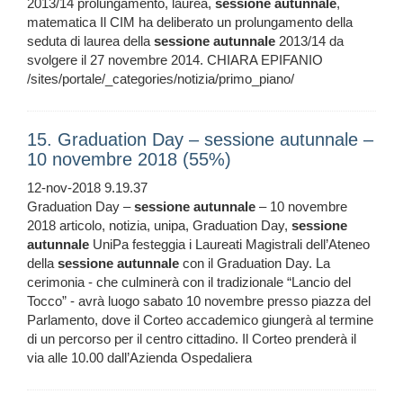
2013/14 prolungamento, laurea,
sessione
autunnale
,
matematica Il CIM ha deliberato un prolungamento della
seduta di laurea della
sessione
autunnale
2013/14 da
svolgere il 27 novembre 2014. CHIARA EPIFANIO
/sites/portale/_categories/notizia/primo_piano/
15. Graduation Day – sessione autunnale –
10 novembre 2018 (55%)
12-nov-2018 9.19.37
Graduation Day –
sessione
autunnale
– 10 novembre
2018 articolo, notizia, unipa, Graduation Day,
sessione
autunnale
UniPa festeggia i Laureati Magistrali dell’Ateneo
della
sessione
autunnale
con il Graduation Day. La
cerimonia - che culminerà con il tradizionale “Lancio del
Tocco” - avrà luogo sabato 10 novembre presso piazza del
Parlamento, dove il Corteo accademico giungerà al termine
di un percorso per il centro cittadino. Il Corteo prenderà il
via alle 10.00 dall’Azienda Ospedaliera