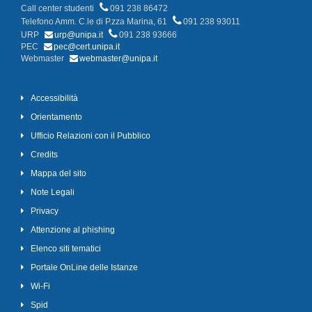
Call center studenti
091 238 86472
Telefono Amm. C.le di P.zza Marina, 61
091 238 93011
URP
urp@unipa.it
091 238 93666
PEC
pec@cert.unipa.it
Webmaster
webmaster@unipa.it
Accessibilità
Orientamento
Ufficio Relazioni con il Pubblico
Credits
Mappa del sito
Note Legali
Privacy
Attenzione al phishing
Elenco siti tematici
Portale OnLine delle Istanze
Wi-Fi
Spid