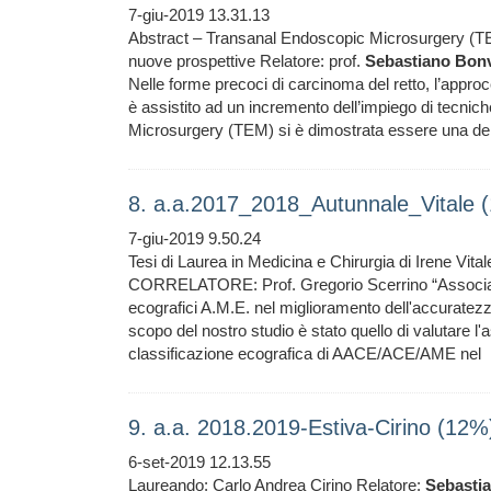
7-giu-2019 13.31.13
Abstract – Transanal Endoscopic Microsurgery (TEM)
nuove prospettive Relatore: prof.
Sebastiano
Bonv
Nelle forme precoci di carcinoma del retto, l’approcc
è assistito ad un incremento dell’impiego di tecni
Microsurgery (TEM) si è dimostrata essere una del
8. a.a.2017_2018_Autunnale_Vitale 
7-giu-2019 9.50.24
Tesi di Laurea in Medicina e Chirurgia di Irene Vi
CORRELATORE: Prof. Gregorio Scerrino “Associazio
ecografici A.M.E. nel miglioramento dell'accuratezza
scopo del nostro studio è stato quello di valutare l'
classificazione ecografica di AACE/ACE/AME nel
9. a.a. 2018.2019-Estiva-Cirino (12%
6-set-2019 12.13.55
Laureando: Carlo Andrea Cirino Relatore:
Sebasti