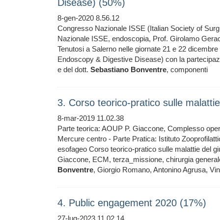
Disease) (50%)
8-gen-2020 8.56.12
Congresso Nazionale ISSE (Italian Society of Su
Nazionale ISSE, endoscopia, Prof. Girolamo Geraci
Tenutosi a Salerno nelle giornate 21 e 22 dicembre
Endoscopy & Digestive Disease) con la partecipazio
e del dott.
Sebastiano
Bonventre
, componenti
3. Corso teorico-pratico sulle malatt
8-mar-2019 11.02.38
Parte teorica: AOUP P. Giaccone, Complesso operato
Mercure centro - Parte Pratica: Istituto Zooprofilatt
esofageo Corso teorico-pratico sulle malattie del gi
Giaccone, ECM, terza_missione, chirurgia generale
Bonventre
, Giorgio Romano, Antonino Agrusa, Vi
4. Public engagement 2020 (17%)
27-lug-2023 11.02.14