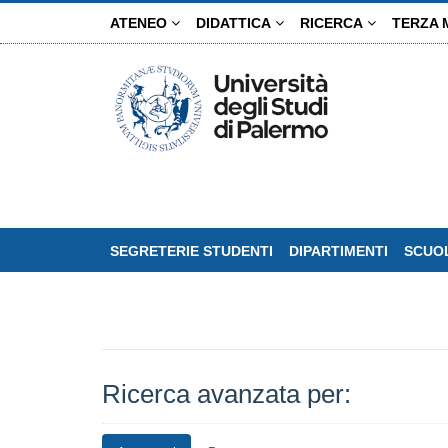
Salta
ATENEO
DIDATTICA
RICERCA
TERZA 
al
contenuto
principale
SEGRETERIE STUDENTI
DIPARTIMENTI
SCUOL
Ricerca avanzata per: