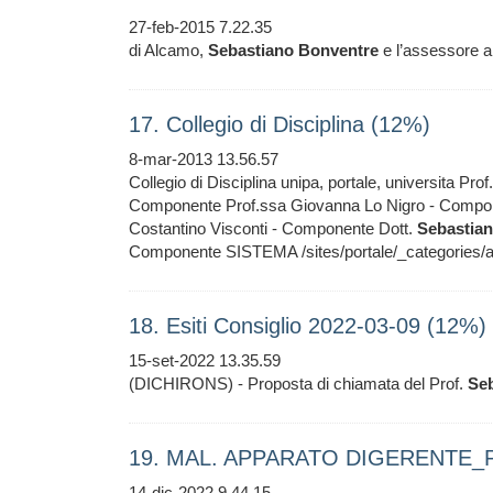
27-feb-2015 7.22.35
di Alcamo,
Sebastiano
Bonventre
e l’assessore al
17. Collegio di Disciplina (12%)
8-mar-2013 13.56.57
Collegio di Disciplina unipa, portale, universita P
Componente Prof.ssa Giovanna Lo Nigro - Compon
Costantino Visconti - Componente Dott.
Sebastia
Componente SISTEMA /sites/portale/_categories/ar
18. Esiti Consiglio 2022-03-09 (12%)
15-set-2022 13.35.59
(DICHIRONS) - Proposta di chiamata del Prof.
Se
19. MAL. APPARATO DIGERENTE_P
14-dic-2022 9.44.15