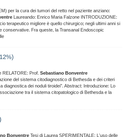
 per la cura dei tumori del retto nel paziente anziano:
entre
Laureando: Enrico Maria Falzone INTRODUZIONE:
io terapeutico migliore è quello chirurgico; negli ultimi anni si
che conservative. Fra queste, la Transanal Endoscopic
le
(12%)
tale RELATORE: Prof.
Sebastiano
Bonventre
ne del sistema citodiagnostico di Bethesda e dei criteri
 diagnostica dei noduli tiroidei”. Abstract: Introduzione: Lo
associazione tra il sistema citopatologico di Bethesda e la
)
ano
Bonventre
Tesi di Laurea SPERIMENTALE: L'uso delle