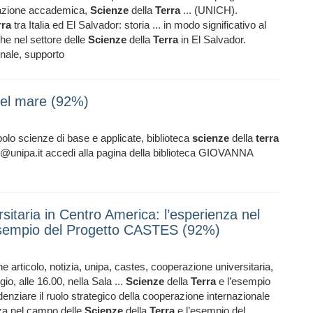
razione accademica,
Scienze
della
Terra
... (UNICH).
rra
tra Italia ed El Salvador: storia ... in modo significativo al
he nel settore delle
Scienze
della
Terra
in El Salvador.
onale, supporto
 del mare (92%)
olo scienze di base e applicate, biblioteca
scienze
della
terra
ol@unipa.it accedi alla pagina della biblioteca GIOVANNA
sitaria in Centro America: l’esperienza nel
’esempio del Progetto CASTES (92%)
ne articolo, notizia, unipa, castes, cooperazione universitaria,
o, alle 16.00, nella Sala ...
Scienze
della
Terra
e l’esempio
enziare il ruolo strategico della cooperazione internazionale
enza nel campo delle
Scienze
della
Terra
e l’esempio del