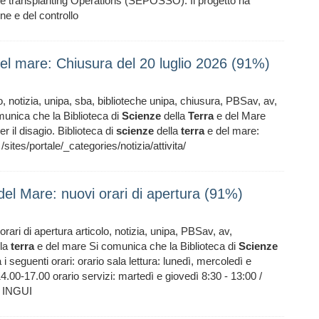
e transplanting Operations (SEPOSSO). Il progetto ha
one e del controllo
 del mare: Chiusura del 20 luglio 2026 (91%)
, notizia, unipa, sba, biblioteche unipa, chiusura, PBSav, av,
unica che la Biblioteca di
Scienze
della
Terra
e del Mare
r il disagio. Biblioteca di
scienze
della
terra
e del mare:
es/portale/_categories/notizia/attivita/
 del Mare: nuovi orari di apertura (91%)
rari di apertura articolo, notizia, unipa, PBSav, av,
la
terra
e del mare Si comunica che la Biblioteca di
Scienze
 seguenti orari: orario sala lettura: lunedì, mercoledì e
.00-17.00 orario servizi: martedì e giovedì 8:30 - 13:00 /
A INGUI