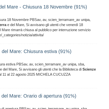
 e del Mare - Chiusura 18 Novembre (91%)
sura 18 Novembre PBSav, av, scien_terramare_av unipa,
erra
e del Mare, Si avvisano gli utenti che venerdì 18
l Mare rimarrà chiusa al pubblico per interruzione servizio
categories/notizia/attivita/
 e del Mare: Chiusura estiva (91%)
ura estiva PBSav, av, scien_terramare_av unipa, sba,
e del Mare, Si avvisano gli utenti che la Biblioteca di
Scienze
 dal 11 al 22 agosto 2025 MICHELA CUCUZZA
 e del Mare: Orario di apertura (91%)
o di apertura PBSav, av, scien_terramare_av unipa, sba,