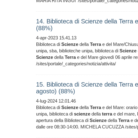
MARIA RITA INGUI' /sites/portale/_categories/notizi
14. Biblioteca di Scienze della Terra
(88%)
4-apr-2023 15.41.13
Biblioteca di
Scienze
della
Terra
e del Mare/Chiusu
unipa, sba, biblioteche unipa, biblioteca di
Scienze
Scienze
della
Terra
e del Mare giovedì 06 aprile 
/sites/portale/_categories/notizia/attivita/
15. Biblioteca di Scienze della Terra e
agosto) (88%)
4-lug-2024 12.01.46
Biblioteca di
Scienze
della
Terra
e del Mare: orario 
unipa, biblioteca di
scienze
della
terra
e del mare, P
apertura della Biblioteca di
Scienze
della
Terra
e de
dalle ore 08:30-14:00. MICHELA CUCUZZA /sites/port