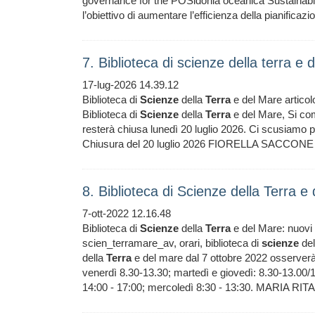
governance for the POSidonia oceanica Sustainabl
l’obiettivo di aumentare l’efficienza della pianificazi
7. Biblioteca di scienze della terra e
17-lug-2026 14.39.12
Biblioteca di
Scienze
della
Terra
e del Mare articolo
Biblioteca di
Scienze
della
Terra
e del Mare, Si com
resterà chiusa lunedì 20 luglio 2026. Ci scusiamo pe
Chiusura del 20 luglio 2026 FIORELLA SACCONE /sit
8. Biblioteca di Scienze della Terra e
7-ott-2022 12.16.48
Biblioteca di
Scienze
della
Terra
e del Mare: nuovi o
scien_terramare_av, orari, biblioteca di
scienze
del
della
Terra
e del mare dal 7 ottobre 2022 osserverà i
venerdì 8.30-13.30; martedì e giovedì: 8.30-13.00/14
14:00 - 17:00; mercoledì 8:30 - 13:30. MARIA RIT