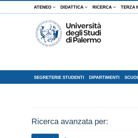
Salta
ATENEO
DIDATTICA
RICERCA
TERZA 
al
contenuto
principale
SEGRETERIE STUDENTI
DIPARTIMENTI
SCUOL
Ricerca avanzata per: