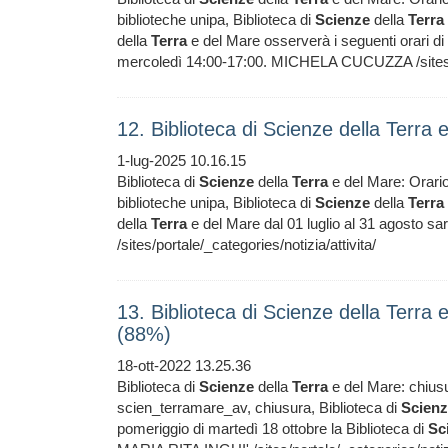
biblioteche unipa, Biblioteca di
Scienze
della
Terra
della
Terra
e del Mare osserverà i seguenti orari di 
mercoledì 14:00-17:00. MICHELA CUCUZZA /sites/por
12. Biblioteca di Scienze della Terra
1-lug-2025 10.16.15
Biblioteca di
Scienze
della
Terra
e del Mare: Orari
biblioteche unipa, Biblioteca di
Scienze
della
Terra
della
Terra
e del Mare dal 01 luglio al 31 agosto 
/sites/portale/_categories/notizia/attivita/
13. Biblioteca di Scienze della Terra
(88%)
18-ott-2022 13.25.36
Biblioteca di
Scienze
della
Terra
e del Mare: chiusu
scien_terramare_av, chiusura, Biblioteca di
Scien
pomeriggio di martedì 18 ottobre la Biblioteca di
Sc