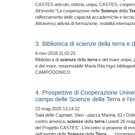
CASTES articolo, notizia, unipa, CASTES, coope
All’evento “La cooperazione nelle
Scienze
della
Te
rafforzamento delle capacità accademiche e tecnic
Attraverso attività di formazione, mobilità internazi
3. Biblioteca di scienze della terra e
6-nov-2018 11.02.23
Biblioteca di
scienze
della
terra
e del mare unipa, p
e del mare, responsabile Maria Rita Inguì biblioge
CAMPODONICO
4. Prospettive di Cooperazione Univer
campo delle Scienze della Terra e l
22-mag-2025 13.14.22
Sala delle Capriate, Steri - piazza Marina, 61 | Onli
centro america,
scienze
della
terra
Lunedì 26 maggi
del Progetto CASTES". L’incontro si propone di evid
nell'ambito delle
Scienze
della
Terra
... : l’esperi