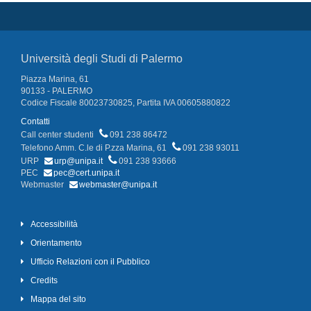
Università degli Studi di Palermo
Piazza Marina, 61
90133 - PALERMO
Codice Fiscale 80023730825, Partita IVA 00605880822
Contatti
Call center studenti
091 238 86472
Telefono Amm. C.le di P.zza Marina, 61
091 238 93011
URP
urp@unipa.it
091 238 93666
PEC
pec@cert.unipa.it
Webmaster
webmaster@unipa.it
Accessibilità
Orientamento
Ufficio Relazioni con il Pubblico
Credits
Mappa del sito