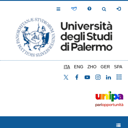
Salta
al
Toggle
Toggle
contenuto
Navigation
Navigation
principale
ITA
ENG
ZHO
GER
SPA