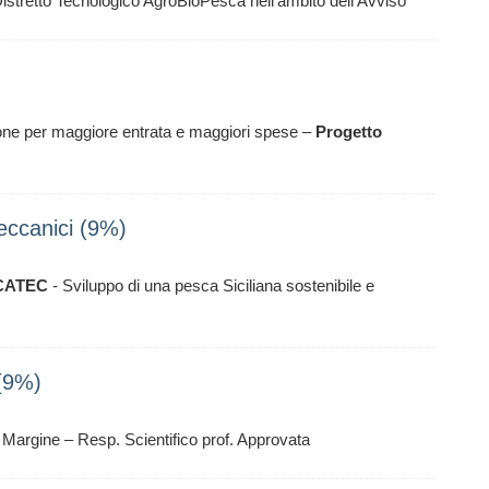
 Distretto Tecnologico AgroBioPesca nell’ambito dell’Avviso
 per maggiore entrata e maggiori spese –
Progetto
Meccanici (9%)
CATEC
- Sviluppo di una pesca Siciliana sostenibile e
 (9%)
Margine – Resp. Scientifico prof. Approvata