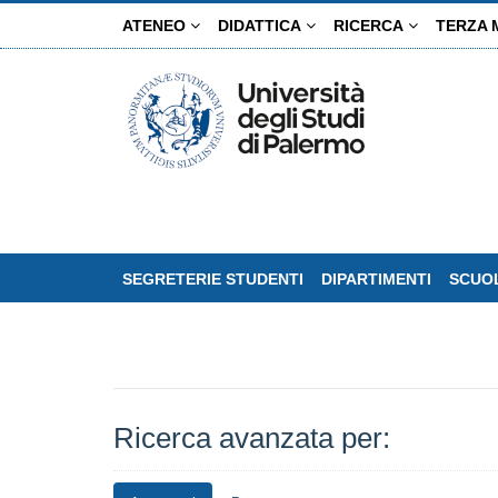
Salta
ATENEO
DIDATTICA
RICERCA
TERZA 
al
contenuto
principale
SEGRETERIE STUDENTI
DIPARTIMENTI
SCUOL
Ricerca avanzata per: