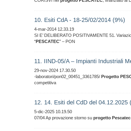
CORISVI nel
progetto
PESCATEC
, finanziato al
10. Esiti CdA - 18-25/02/2014 (9%)
4-mar-2014 12.33.19
SI E’ DELIBERATO POSITIVAMENTE 51. Variazione
“
PESCATEC
” – PON
11. IIND-05/A – Impianti Industriali 
29-nov-2024 17.30.50
-laboratori/pon02_00451_3361785/
Progetto
PES
competitiva
12. 14. Esiti del CdD del 04.12.2025
5-dic-2025 10.19.50
07/04 Ap provazione storno su
progetto
Pescatec