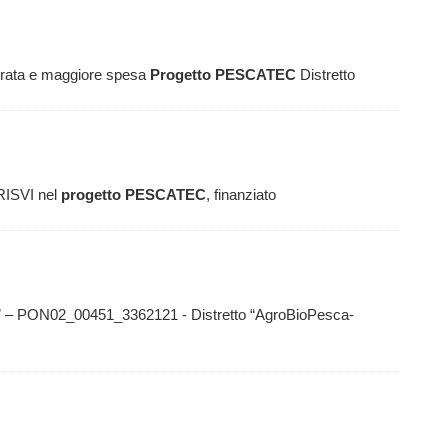
rata e maggiore spesa
Progetto
PESCATEC
Distretto
ORISVI nel
progetto
PESCATEC
, finanziato
” – PON02_00451_3362121 - Distretto “AgroBioPesca-