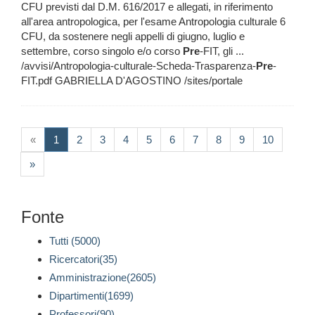
CFU previsti dal D.M. 616/2017 e allegati, in riferimento
all'area antropologica, per l'esame Antropologia culturale 6
CFU, da sostenere negli appelli di giugno, luglio e
settembre, corso singolo e/o corso
Pre
-FIT, gli ...
/avvisi/Antropologia-culturale-Scheda-Trasparenza-
Pre
-
FIT.pdf GABRIELLA D'AGOSTINO /sites/portale
(current)
«
1
2
3
4
5
6
7
8
9
10
»
Fonte
Tutti (5000)
Ricercatori(35)
Amministrazione(2605)
Dipartimenti(1699)
Professori(90)