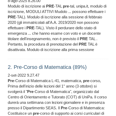
8-ago-2025 8.26.00
Modulo di iscrizione ai
PRE
-TAL
pre
-tal, unipa.it, modulo di
iscrizione, MODULI ATTIVI Mudolo ... possono effettuare i
PRE
-TAL). Modulo di iscrizione alla sessione di febbraio
2020 (gli immatricolati all'A.A. 2019/2020 non possono
effettuare i
PRE
-TAL). Visto il perdurare dello stato di
emergenza ... che hanno esame con voto e un docente
titolare dell'insegnamento, non è previsto il
PRE
TAL .
Pertanto, la procedura di prenotazione del
PRE
TAL è
disattivata. Modulo di iscrizione alla prima sessione
2. Pre-Corso di Matematica (89%)
2-set-2022 9.27.47
Pre
-Corso di Matematica L-41, matematica,
pre
-corso,
Prima dell'inizio delle lezioni del 1° anno (3 ottobre) si
svolgerà il "
Pre
-Corso di Matematica", organizzato dal
Centro di Orientamento e Tutorato (COT) di UniPa. Il corso
durerà una settimana con lezioni giornaliere e in presenza
presso il Dipartimento SEAS. Il
Pre
-Corso di Matematica:
Costituisce un
pre
-corso di supporto ai corsi curriculari di