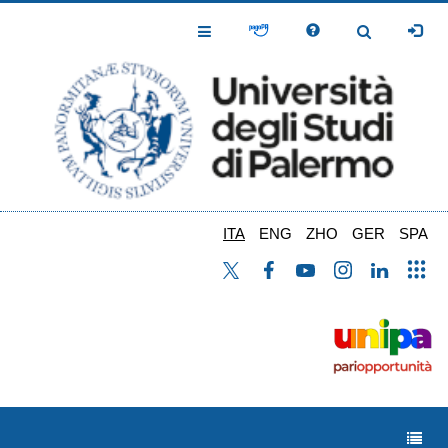
Salta
al
Toggle
Toggle
contenuto
Navigation
Navigation
principale
ITA
ENG
ZHO
GER
SPA