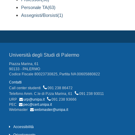
Personale TA(63)
Assegnisti/Borsisti(1)
Università degli Studi di Palermo
Piazza Marina, 61
90133 - PALERMO
Codice Fiscale 80023730825, Partita IVA 00605880822
Contatti
Call center studenti
091 238 86472
Telefono Amm. C.le di P.zza Marina, 61
091 238 93011
URP
urp@unipa.it
091 238 93666
PEC
pec@cert.unipa.it
Webmaster
webmaster@unipa.it
Accessibilità