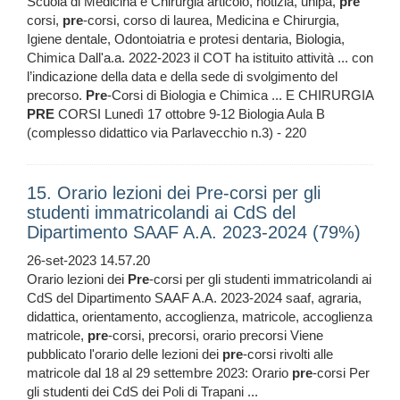
Scuola di Medicina e Chirurgia articolo, notizia, unipa,
pre
corsi,
pre
-corsi, corso di laurea, Medicina e Chirurgia,
Igiene dentale, Odontoiatria e protesi dentaria, Biologia,
Chimica Dall'a.a. 2022-2023 il COT ha istituito attività ... con
l’indicazione della data e della sede di svolgimento del
precorso.
Pre
-Corsi di Biologia e Chimica ... E CHIRURGIA
PRE
CORSI Lunedì 17 ottobre 9-12 Biologia Aula B
(complesso didattico via Parlavecchio n.3) - 220
15. Orario lezioni dei Pre-corsi per gli
studenti immatricolandi ai CdS del
Dipartimento SAAF A.A. 2023-2024 (79%)
26-set-2023 14.57.20
Orario lezioni dei
Pre
-corsi per gli studenti immatricolandi ai
CdS del Dipartimento SAAF A.A. 2023-2024 saaf, agraria,
didattica, orientamento, accoglienza, matricole, accoglienza
matricole,
pre
-corsi, precorsi, orario precorsi Viene
pubblicato l'orario delle lezioni dei
pre
-corsi rivolti alle
matricole dal 18 al 29 settembre 2023: Orario
pre
-corsi Per
gli studenti dei CdS dei Poli di Trapani ...