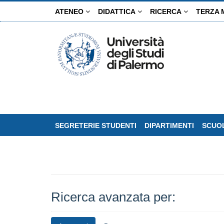
Salta
ATENEO
DIDATTICA
RICERCA
TERZA 
al
contenuto
principale
SEGRETERIE STUDENTI
DIPARTIMENTI
SCUOL
Ricerca avanzata per: