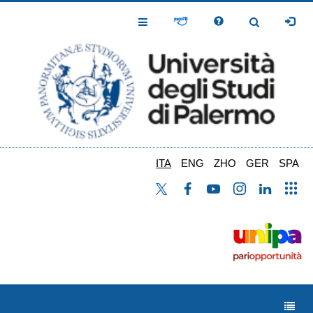
Salta
al
Toggle
Toggle
contenuto
Navigation
Navigation
principale
ITA
ENG
ZHO
GER
SPA