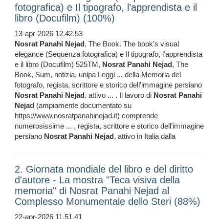
fotografica) e Il tipografo, l’apprendista e il
libro (Docufilm) (100%)
13-apr-2026 12.42.53
Nosrat
Panahi
Nejad
, The Book. The book’s visual
elegance (Sequenza fotografica) e Il tipografo, l’apprendista
e il libro (Docufilm) 525TM,
Nosrat
Panahi
Nejad
, The
Book, Sum, notizia, unipa Leggi ... della Memoria del
fotografo, regista, scrittore e storico dell’immagine persiano
Nosrat
Panahi
Nejad
, attivo ... . Il lavoro di
Nosrat
Panahi
Nejad
(ampiamente documentato su
https://www.nosratpanahinejad.it) comprende
numerosissime ... , regista, scrittore e storico dell’immagine
persiano
Nosrat
Panahi
Nejad
, attivo in Italia dalla
2. Giornata mondiale del libro e del diritto
d'autore - La mostra "Teca visiva della
memoria" di Nosrat Panahi Nejad al
Complesso Monumentale dello Steri (88%)
22-apr-2026 11.51.41