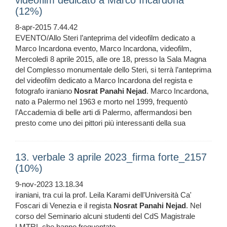
videofilm dedicato a Marco Incardona
(12%)
8-apr-2015 7.44.42
EVENTO/Allo Steri l’anteprima del videofilm dedicato a
Marco Incardona evento, Marco Incardona, videofilm,
Mercoledì 8 aprile 2015, alle ore 18, presso la Sala Magna
del Complesso monumentale dello Steri, si terrà l’anteprima
del videofilm dedicato a Marco Incardona del regista e
fotografo iraniano
Nosrat
Panahi
Nejad
. Marco Incardona,
nato a Palermo nel 1963 e morto nel 1999, frequentò
l’Accademia di belle arti di Palermo, affermandosi ben
presto come uno dei pittori più interessanti della sua
13. verbale 3 aprile 2023_firma forte_2157
(10%)
9-nov-2023 13.18.34
iraniani, tra cui la prof. Leila Karami dell'Università Ca'
Foscari di Venezia e il regista
Nosrat
Panahi
Nejad
. Nel
corso del Seminario alcuni studenti del CdS Magistrale
LMTRI, che hanno frequentato