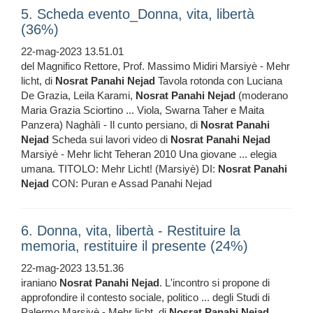
5. Scheda evento_Donna, vita, libertà
(36%)
22-mag-2023 13.51.01
del Magnifico Rettore, Prof. Massimo Midiri Marsiyè - Mehr
licht, di
Nosrat
Panahi
Nejad
Tavola rotonda con Luciana
De Grazia, Leila Karami,
Nosrat
Panahi
Nejad
(moderano
Maria Grazia Sciortino ... Viola, Swarna Taher e Maita
Panzera) Naghàlì - Il cunto persiano, di
Nosrat
Panahi
Nejad
Scheda sui lavori video di
Nosrat
Panahi
Nejad
Marsiyè - Mehr licht Teheran 2010 Una giovane ... elegia
umana. TITOLO: Mehr Licht! (Marsiyè) DI:
Nosrat
Panahi
Nejad
CON: Puran e Assad Panahi Nejad
6. Donna, vita, libertà - Restituire la
memoria, restituire il presente (24%)
22-mag-2023 13.51.36
iraniano
Nosrat
Panahi
Nejad
. L'incontro si propone di
approfondire il contesto sociale, politico ... degli Studi di
Palermo Marsiyè - Mehr licht, di
Nosrat
Panahi
Nejad