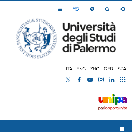
Salta
al
Toggle
Toggle
contenuto
Navigation
Navigation
principale
ITA
ENG
ZHO
GER
SPA