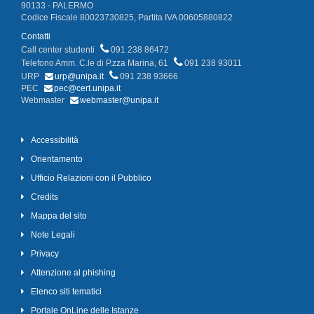
90133 - PALERMO
Codice Fiscale 80023730825, Partita IVA 00605880822
Contatti
Call center studenti
091 238 86472
Telefono Amm. C.le di P.zza Marina, 61
091 238 93011
URP
urp@unipa.it
091 238 93666
PEC
pec@cert.unipa.it
Webmaster
webmaster@unipa.it
Accessibilità
Orientamento
Ufficio Relazioni con il Pubblico
Credits
Mappa del sito
Note Legali
Privacy
Attenzione al phishing
Elenco siti tematici
Portale OnLine delle Istanze