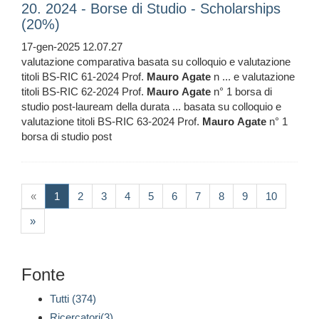
20. 2024 - Borse di Studio - Scholarships
(20%)
17-gen-2025 12.07.27
valutazione comparativa basata su colloquio e valutazione
titoli BS-RIC 61-2024 Prof.
Mauro
Agate
n ... e valutazione
titoli BS-RIC 62-2024 Prof.
Mauro
Agate
n° 1 borsa di
studio post-lauream della durata ... basata su colloquio e
valutazione titoli BS-RIC 63-2024 Prof.
Mauro
Agate
n° 1
borsa di studio post
(current)
«
1
2
3
4
5
6
7
8
9
10
»
Fonte
Tutti (374)
Ricercatori(3)