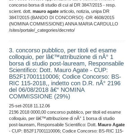
concorso borsa di studio di cui al DR 3847/2015 - resp.
scient. dott.
mauro
agate
articolo, notizia, unipa DR
3847/2015 (BANDO DI CONCORSO) -DR 4608/2015
(NOMINA COMMISSIONE) ANNA MARIA CARDULLO
/sites/portale/_categories/decreto/
3. concorso pubblico, per titoli ed esame
colloquio, per lâ€™attribuzione di nÂ° 1
borsa di studio post-lauream, Responsabile
Scientifico: Dott. Mauro Agate - CUP:
B52F17001110006; Codice Concorso: BS-
RIC 115-2018,, indetto con D.R. nÂ° 2196
del 06/08/2018 â€“ NOMINA
COMMISSIONE (29%)
25-set-2018 11.12.06
2196 2018 0000,00 concorso pubblico, per titoli ed esame
colloquio, per lâ€™attribuzione di nÂ° 1 borsa di studio
post-lauream, Responsabile Scientifico: Dott.
Mauro
Agate
- CUP: B52F17001110006; Codice Concorso: BS-RIC 115-