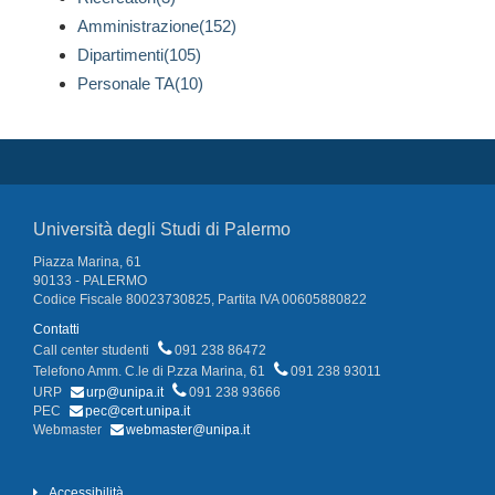
Amministrazione(152)
Dipartimenti(105)
Personale TA(10)
Università degli Studi di Palermo
Piazza Marina, 61
90133 - PALERMO
Codice Fiscale 80023730825, Partita IVA 00605880822
Contatti
Call center studenti
091 238 86472
Telefono Amm. C.le di P.zza Marina, 61
091 238 93011
URP
urp@unipa.it
091 238 93666
PEC
pec@cert.unipa.it
Webmaster
webmaster@unipa.it
Accessibilità