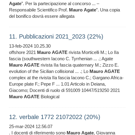
Agate
”. Per la partecipazione al concorso ... –
Responsabile Scientifico Prof.
Mauro
Agate
”. Una copia
del bonifico dovrà essere allegata
11. Pubblicazioni 2021_2023 (22%)
13-feb-2024 10.25.30
offshore 2021
Mauro
AGATE
rivista Morticelli M.; Lo IIa
fascia (southwestern Iacono C. Tyrrhenian ... .; Agate
Mauro
AGATE
rivista IIa fascia quaternary M.; Zizzo E.
evolution of the Sicilian collisional ... .; Lo
Mauro
AGATE
complex at the rivista IIa fascia Iacono C.; Gargano Africa-
Europe plate F.; Pepe F ... 1.01 Articolo in Deiana,
Giacomo; Docenti di ruolo di 591009 10447/519250 2021
Mauro
AGATE
Biological
12. verbale 1772 21072022 (20%)
25-mar-2024 12.56.07
. I docenti di riferimento sono
Mauro
Agate
, Giovanna