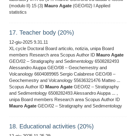
(modulo II) 15 (3)
Mauro
Agate
(GEO/02) I Applied
statistics
17. Teacher body (20%)
12-giu-2025 9.31.11
XL cycle Doctoral Board articolo, notizia, unipa Board
members Research area Scopus Author ID
Mauro
Agate
GEO/02 – Stratigraphy and Sedimentology 6508282493
Alessandro Aiuppa GEO/08 – Geochemestry and
Volcanology 6604089965 Sergio Calabrese GEO/08 –
Geochemestry and Volcanology 55636321476 Matteo ...
Scopus Author ID
Mauro
Agate
GEO/02 – Stratigraphy
and Sedimentology 6508282493 Alessandro Aiuppa ... ,
unipa Board members Research area Scopus Author ID
Mauro
Agate
GEO/02 – Stratigraphy and Sedimentology
18. Educational activities (20%)
12-giu-2025 11.25.29