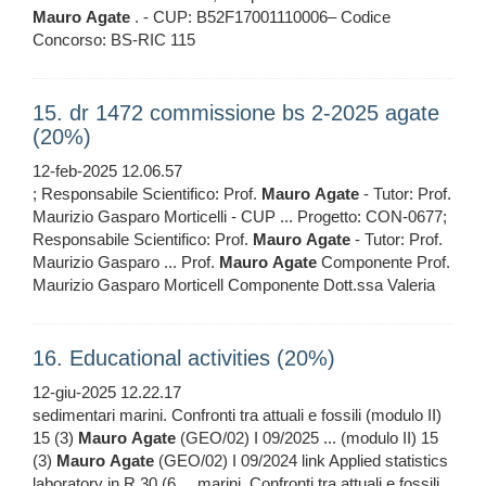
Mauro
Agate
. - CUP: B52F17001110006– Codice
Concorso: BS-RIC 115
15. dr 1472 commissione bs 2-2025 agate
(20%)
12-feb-2025 12.06.57
; Responsabile Scientifico: Prof.
Mauro
Agate
- Tutor: Prof.
Maurizio Gasparo Morticelli - CUP ... Progetto: CON-0677;
Responsabile Scientifico: Prof.
Mauro
Agate
- Tutor: Prof.
Maurizio Gasparo ... Prof.
Mauro
Agate
Componente Prof.
Maurizio Gasparo Morticell Componente Dott.ssa Valeria
16. Educational activities (20%)
12-giu-2025 12.22.17
sedimentari marini. Confronti tra attuali e fossili (modulo II)
15 (3)
Mauro
Agate
(GEO/02) I 09/2025 ... (modulo II) 15
(3)
Mauro
Agate
(GEO/02) I 09/2024 link Applied statistics
laboratory in R 30 (6 ... marini. Confronti tra attuali e fossili