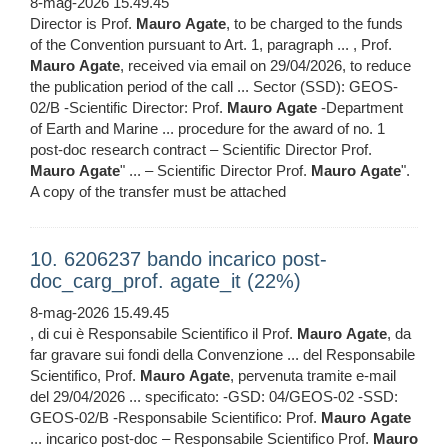
8-mag-2026 15.49.45
Director is Prof.
Mauro
Agate
, to be charged to the funds
of the Convention pursuant to Art. 1, paragraph ... , Prof.
Mauro
Agate
, received via email on 29/04/2026, to reduce
the publication period of the call ... Sector (SSD): GEOS-
02/B -Scientific Director: Prof.
Mauro
Agate
-Department
of Earth and Marine ... procedure for the award of no. 1
post-doc research contract – Scientific Director Prof.
Mauro
Agate
" ... – Scientific Director Prof.
Mauro
Agate
".
A copy of the transfer must be attached
10. 6206237 bando incarico post-
doc_carg_prof. agate_it (22%)
8-mag-2026 15.49.45
, di cui è Responsabile Scientifico il Prof.
Mauro
Agate
, da
far gravare sui fondi della Convenzione ... del Responsabile
Scientifico, Prof.
Mauro
Agate
, pervenuta tramite e-mail
del 29/04/2026 ... specificato: -GSD: 04/GEOS-02 -SSD:
GEOS-02/B -Responsabile Scientifico: Prof.
Mauro
Agate
... incarico post-doc – Responsabile Scientifico Prof.
Mauro