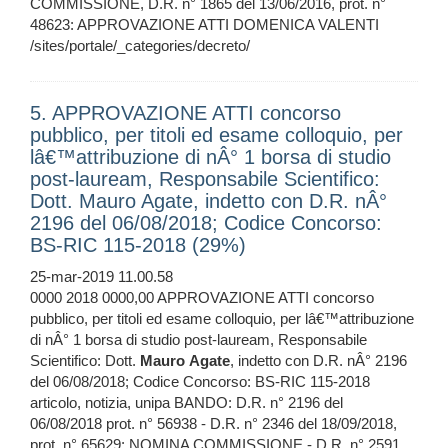
COMMISSIONE, D.R. n° 1865 del 13/06/2016, prot. n°
48623: APPROVAZIONE ATTI DOMENICA VALENTI
/sites/portale/_categories/decreto/
5. APPROVAZIONE ATTI concorso
pubblico, per titoli ed esame colloquio, per
lâ€™attribuzione di nÂ° 1 borsa di studio
post-lauream, Responsabile Scientifico:
Dott. Mauro Agate, indetto con D.R. nÂ°
2196 del 06/08/2018; Codice Concorso:
BS-RIC 115-2018 (29%)
25-mar-2019 11.00.58
0000 2018 0000,00 APPROVAZIONE ATTI concorso
pubblico, per titoli ed esame colloquio, per lâ€™attribuzione
di nÂ° 1 borsa di studio post-lauream, Responsabile
Scientifico: Dott.
Mauro
Agate
, indetto con D.R. nÂ° 2196
del 06/08/2018; Codice Concorso: BS-RIC 115-2018
articolo, notizia, unipa BANDO: D.R. n° 2196 del
06/08/2018 prot. n° 56938 - D.R. n° 2346 del 18/09/2018,
prot. n° 65629: NOMINA COMMISSIONE - D.R. n° 2591