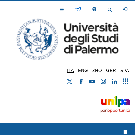
Salta
al
Toggle
Toggle
contenuto
Navigation
Navigation
principale
ITA
ENG
ZHO
GER
SPA