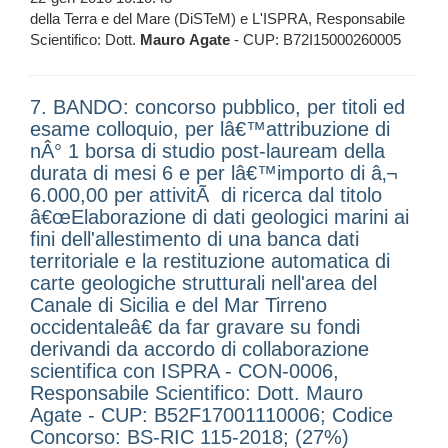
della Terra e del Mare (DiSTeM) e L'ISPRA, Responsabile
Scientifico: Dott.
Mauro
Agate
- CUP: B72I15000260005
7. BANDO: concorso pubblico, per titoli ed
esame colloquio, per lâ€™attribuzione di
nÂ° 1 borsa di studio post-lauream della
durata di mesi 6 e per lâ€™importo di â‚¬
6.000,00 per attivitÃ di ricerca dal titolo
â€œElaborazione di dati geologici marini ai
fini dell'allestimento di una banca dati
territoriale e la restituzione automatica di
carte geologiche strutturali nell'area del
Canale di Sicilia e del Mar Tirreno
occidentaleâ€ da far gravare su fondi
derivandi da accordo di collaborazione
scientifica con ISPRA - CON-0006,
Responsabile Scientifico: Dott. Mauro
Agate - CUP: B52F17001110006; Codice
Concorso: BS-RIC 115-2018; (27%)