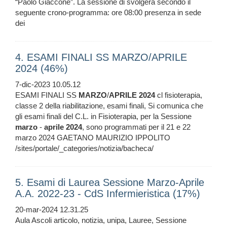
“Paolo Giaccone”. La sessione di svolgerà secondo il
seguente crono-programma: ore 08:00 presenza in sede
dei
4. ESAMI FINALI SS MARZO/APRILE
2024 (46%)
7-dic-2023 10.05.12
ESAMI FINALI SS
MARZO
/
APRILE
2024
cl fisioterapia,
classe 2 della riabilitazione, esami finali, Si comunica che
gli esami finali del C.L. in Fisioterapia, per la Sessione
marzo
-
aprile
2024
, sono programmati per il 21 e 22
marzo 2024 GAETANO MAURIZIO IPPOLITO
/sites/portale/_categories/notizia/bacheca/
5. Esami di Laurea Sessione Marzo-Aprile
A.A. 2022-23 - CdS Infermieristica (17%)
20-mar-2024 12.31.25
Aula Ascoli articolo, notizia, unipa, Lauree, Sessione