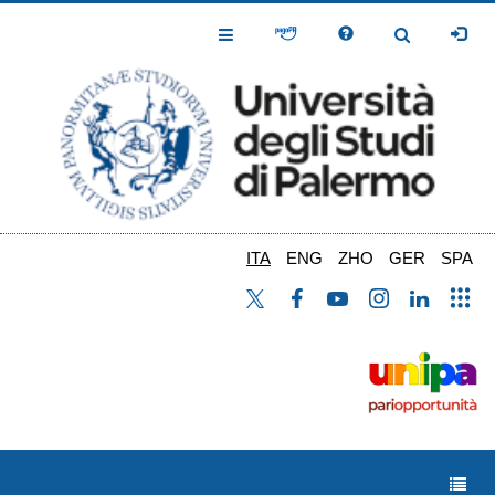
Salta
al
Toggle
Toggle
contenuto
Navigation
Navigation
principale
ITA
ENG
ZHO
GER
SPA