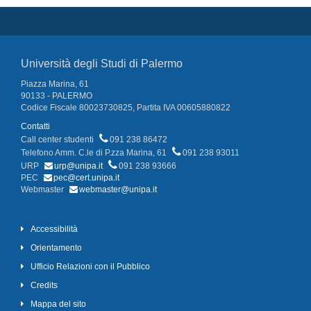
Università degli Studi di Palermo
Piazza Marina, 61
90133 - PALERMO
Codice Fiscale 80023730825, Partita IVA 00605880822
Contatti
Call center studenti
091 238 86472
Telefono Amm. C.le di P.zza Marina, 61
091 238 93011
URP
urp@unipa.it
091 238 93666
PEC
pec@cert.unipa.it
Webmaster
webmaster@unipa.it
Accessibilità
Orientamento
Ufficio Relazioni con il Pubblico
Credits
Mappa del sito