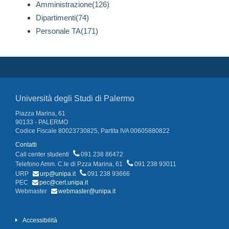
Amministrazione(126)
Dipartimenti(74)
Personale TA(171)
Università degli Studi di Palermo
Piazza Marina, 61
90133 - PALERMO
Codice Fiscale 80023730825, Partita IVA 00605880822
Contatti
Call center studenti
091 238 86472
Telefono Amm. C.le di P.zza Marina, 61
091 238 93011
URP
urp@unipa.it
091 238 93666
PEC
pec@cert.unipa.it
Webmaster
webmaster@unipa.it
Accessibilità