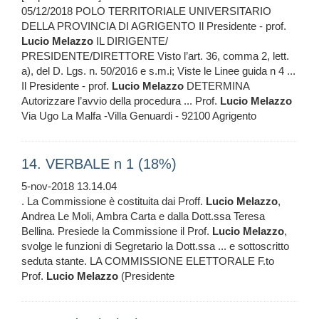
05/12/2018 POLO TERRITORIALE UNIVERSITARIO
DELLA PROVINCIA DI AGRIGENTO Il Presidente - prof.
Lucio
Melazzo
IL DIRIGENTE/
PRESIDENTE/DIRETTORE Visto l’art. 36, comma 2, lett.
a), del D. Lgs. n. 50/2016 e s.m.i; Viste le Linee guida n 4 ...
Il Presidente - prof.
Lucio
Melazzo
DETERMINA
Autorizzare l’avvio della procedura ... Prof.
Lucio
Melazzo
Via Ugo La Malfa -Villa Genuardi - 92100 Agrigento
14. VERBALE n 1 (18%)
5-nov-2018 13.14.04
. La Commissione è costituita dai Proff.
Lucio
Melazzo
,
Andrea Le Moli, Ambra Carta e dalla Dott.ssa Teresa
Bellina. Presiede la Commissione il Prof.
Lucio
Melazzo
,
svolge le funzioni di Segretario la Dott.ssa ... e sottoscritto
seduta stante. LA COMMISSIONE ELETTORALE F.to
Prof.
Lucio
Melazzo
(Presidente