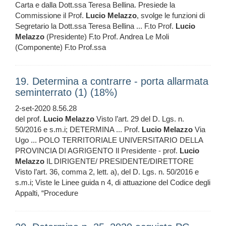
Carta e dalla Dott.ssa Teresa Bellina. Presiede la
Commissione il Prof.
Lucio
Melazzo
, svolge le funzioni di
Segretario la Dott.ssa Teresa Bellina ... F.to Prof.
Lucio
Melazzo
(Presidente) F.to Prof. Andrea Le Moli
(Componente) F.to Prof.ssa
19. Determina a contrarre - porta allarmata
seminterrato (1) (18%)
2-set-2020 8.56.28
del prof.
Lucio
Melazzo
Visto l’art. 29 del D. Lgs. n.
50/2016 e s.m.i; DETERMINA ... Prof.
Lucio
Melazzo
Via
Ugo ... POLO TERRITORIALE UNIVERSITARIO DELLA
PROVINCIA DI AGRIGENTO Il Presidente - prof.
Lucio
Melazzo
IL DIRIGENTE/ PRESIDENTE/DIRETTORE
Visto l’art. 36, comma 2, lett. a), del D. Lgs. n. 50/2016 e
s.m.i; Viste le Linee guida n 4, di attuazione del Codice degli
Appalti, “Procedure