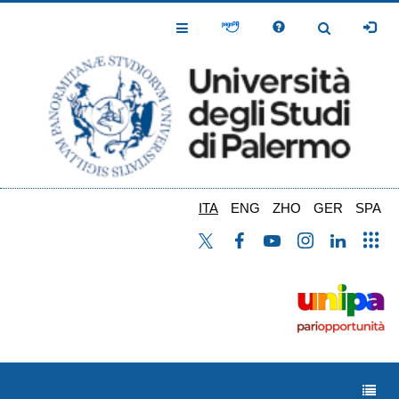
Salta
al
Toggle
Toggle
contenuto
Navigation
Navigation
principale
ITA
ENG
ZHO
GER
SPA