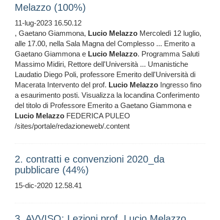
Melazzo (100%)
11-lug-2023 16.50.12
, Gaetano Giammona,
Lucio
Melazzo
Mercoledì 12 luglio,
alle 17.00, nella Sala Magna del Complesso ... Emerito a
Gaetano Giammona e
Lucio
Melazzo
. Programma Saluti
Massimo Midiri, Rettore dell'Università ... Umanistiche
Laudatio Diego Poli, professore Emerito dell'Università di
Macerata Intervento del prof.
Lucio
Melazzo
Ingresso fino
a esaurimento posti. Visualizza la locandina Conferimento
del titolo di Professore Emerito a Gaetano Giammona e
Lucio
Melazzo
FEDERICA PULEO
/sites/portale/redazioneweb/.content
2. contratti e convenzioni 2020_da
pubblicare (44%)
15-dic-2020 12.58.41
3. AVVISO: Lezioni prof. Lucio Melazzo