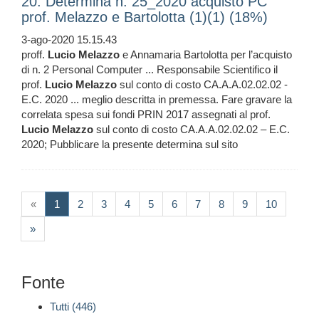
20. Determina n. 25_2020 acquisto PC
prof. Melazzo e Bartolotta (1)(1) (18%)
3-ago-2020 15.15.43
proff.
Lucio
Melazzo
e Annamaria Bartolotta per l’acquisto
di n. 2 Personal Computer ... Responsabile Scientifico il
prof.
Lucio
Melazzo
sul conto di costo CA.A.A.02.02.02 -
E.C. 2020 ... meglio descritta in premessa. Fare gravare la
correlata spesa sui fondi PRIN 2017 assegnati al prof.
Lucio
Melazzo
sul conto di costo CA.A.A.02.02.02 – E.C.
2020; Pubblicare la presente determina sul sito
(current)
«
1
2
3
4
5
6
7
8
9
10
»
Fonte
Tutti (446)