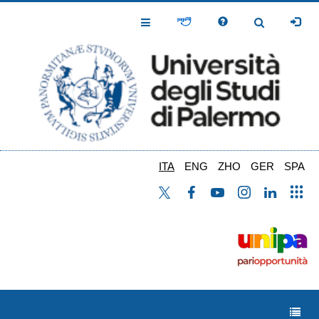
Salta
al
Toggle
Toggle
contenuto
Navigation
Navigation
principale
ITA
ENG
ZHO
GER
SPA