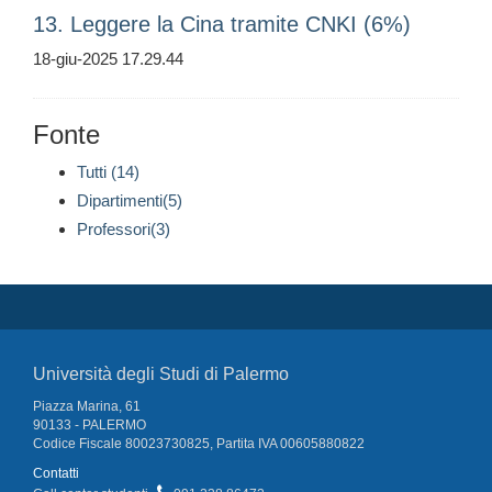
13. Leggere la Cina tramite CNKI (6%)
18-giu-2025 17.29.44
Fonte
Tutti (14)
Dipartimenti(5)
Professori(3)
Università degli Studi di Palermo
Piazza Marina, 61
90133 - PALERMO
Codice Fiscale 80023730825, Partita IVA 00605880822
Contatti