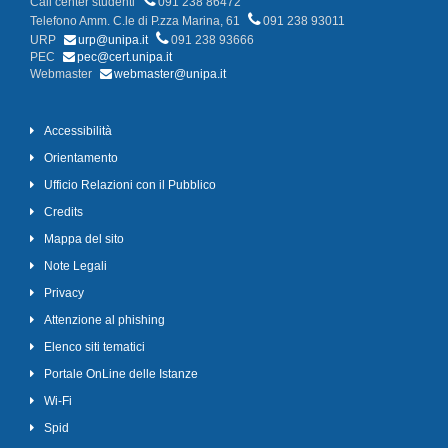
Call center studenti
091 238 86472
Telefono Amm. C.le di P.zza Marina, 61
091 238 93011
URP
urp@unipa.it
091 238 93666
PEC
pec@cert.unipa.it
Webmaster
webmaster@unipa.it
Accessibilità
Orientamento
Ufficio Relazioni con il Pubblico
Credits
Mappa del sito
Note Legali
Privacy
Attenzione al phishing
Elenco siti tematici
Portale OnLine delle Istanze
Wi-Fi
Spid